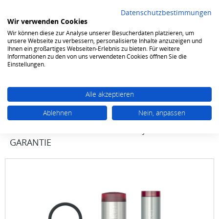
Datenschutzbestimmungen
Wir verwenden Cookies
Wir können diese zur Analyse unserer Besucherdaten platzieren, um
0
unsere Webseite zu verbessern, personalisierte Inhalte anzuzeigen und
Ihnen ein großartiges Webseiten-Erlebnis zu bieten. Für weitere
Informationen zu den von uns verwendeten Cookies öffnen Sie die
Amaturen
Einstellungen.
Alle akzeptieren
Ablehnen
Nein, anpassen
QUOOKER
Fusion Round COMBI+ & CUBE
schwarz 22+FRBLKCUBE - inkl. 7 JAHRE
GARANTIE