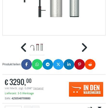
Produkt teilen:
€
3290,
00
IN DEN
inkl MwSt. zzgl. 0,00€*
Versand
WARENKORB
Lieferzeit: 3-5 Werktage
EAN:
4250548709880