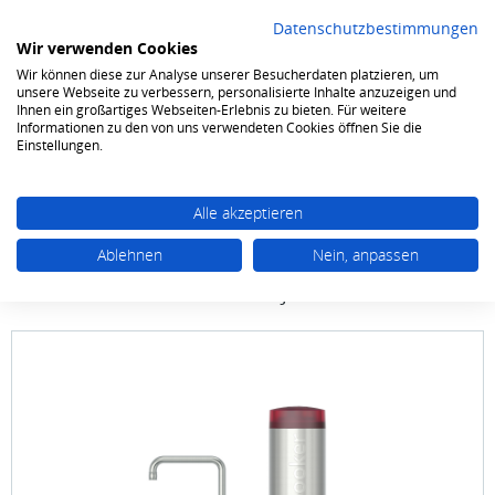
Datenschutzbestimmungen
Wir verwenden Cookies
Wir können diese zur Analyse unserer Besucherdaten platzieren, um
0
unsere Webseite zu verbessern, personalisierte Inhalte anzuzeigen und
Ihnen ein großartiges Webseiten-Erlebnis zu bieten. Für weitere
Informationen zu den von uns verwendeten Cookies öffnen Sie die
Amaturen
Einstellungen.
Alle akzeptieren
Ablehnen
Nein, anpassen
QUOOKER
Classic Fusion Square COMBI Voll-
Edelstahl 22CFSRVS - inkl. 7 JAHRE GARANTIE