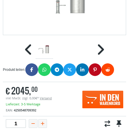
Produkt teilen:
€
2045,
00
IN DEN
inkl MwSt. zzgl. 0,00€*
Versand
WARENKORB
Lieferzeit: 3-5 Werktage
EAN:
4250548709392