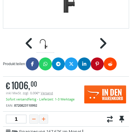
Produkt teilen:
€
1006,
00
IN DEN
inkl MwSt. zzgl. 0,00€*
Versand
WARENKORB
Sofort versandfertig - Lieferzeit: 1-3 Werktage
EAN:
8720823110992
0%
Finanzierung 167,67€ im Monat