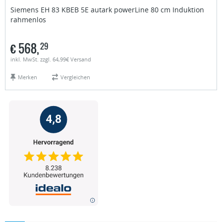
Siemens
EH 83 KBEB 5E autark powerLine 80 cm Induktion
rahmenlos
€
568,
29
inkl. MwSt. zzgl. 64,99€ Versand
Merken
Vergleichen