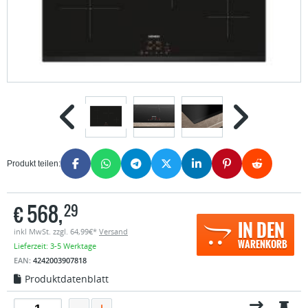
Produkt teilen:
€
568,
29
IN DEN
inkl MwSt. zzgl. 64,99€*
Versand
WARENKORB
Lieferzeit: 3-5 Werktage
EAN:
4242003907818
Produktdatenblatt