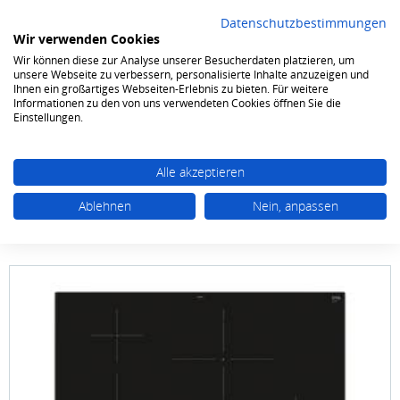
Datenschutzbestimmungen
Wir verwenden Cookies
Wir können diese zur Analyse unserer Besucherdaten platzieren, um
0
unsere Webseite zu verbessern, personalisierte Inhalte anzuzeigen und
Ihnen ein großartiges Webseiten-Erlebnis zu bieten. Für weitere
Informationen zu den von uns verwendeten Cookies öffnen Sie die
Kochen & Backen
Kochfelder
Autark Induktion
Einstellungen.
Alle akzeptieren
Ablehnen
Nein, anpassen
Siemens
EH 83 KBEB 5E autark powerLine 80 cm
Induktion rahmenlos