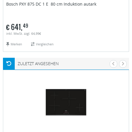
Bosch
PXY 875 DC 1 E 80 cm Induktion autark
€
641,
49
inkl. MwSt. zzgl. 64,99€
Merken
Vergleichen
ZULETZT ANGESEHEN