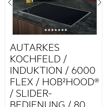
AUTARKES
KOCHFELD /
INDUKTION / 6000
FLEX / HOB²HOOD®
/ SLIDER-
BEDIENUNG / 80