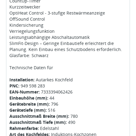
CountUp-Timer
Kurzzeitwecker
OptiHeat Control - 3-stufige Restwärmeanzeige
OffSound Control
Kindersicherung
Verriegelungsfunktion
Leistungsabhängige Abschaltautomatik
SlimFit-Design – Geringe Einbautiefe erleichtert die
Planung. Kein Einbau eines Schutzbodens erforderlich.
Glasfarbe: Schwarz
Technische Daten für
Installation:
Autarkes Kochfeld
PNC:
949 598 283
EAN-Nummer:
7333394062426
Einbauhöhe (mm):
44
Gerätebreite (mm):
796
Gerätetiefe (mm):
516
Ausschnittmaß Breite (mm):
780
Ausschnittmaß Tiefe (mm):
490
Rahmenfarbe:
Edelstahl
Art des Kochfeldes:
Induktions-Kochzonen