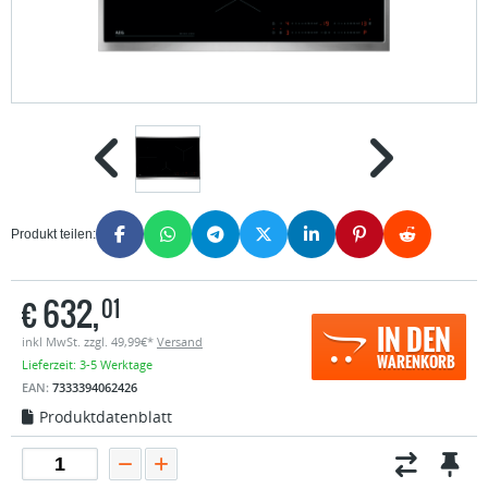
Produkt teilen:
€
632,
01
IN DEN
inkl MwSt. zzgl. 49,99€*
Versand
WARENKORB
Lieferzeit: 3-5 Werktage
EAN:
7333394062426
Produktdatenblatt