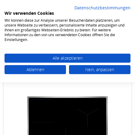
Datenschutzbestimmungen
Wir verwenden Cookies
Wir können diese zur Analyse unserer Besucherdaten platzieren, um
0
unsere Webseite zu verbessern, personalisierte Inhalte anzuzeigen und
Ihnen ein großartiges Webseiten-Erlebnis zu bieten. Für weitere
Informationen zu den von uns verwendeten Cookies öffnen Sie die
Kochen & Backen
Kochfelder
Autark Induktion
Einstellungen.
Alle akzeptieren
Ablehnen
Nein, anpassen
AEG
TO 84 IB 0 BRB 79.6 cm