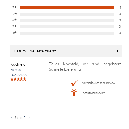
5
★
1
4
★
0
3
★
0
2
★
0
1
★
0
Datum - Neueste zuerst
Tolles Kochfeld, wir sind begeistert.
Kochfeld
Schnelle Lieferung
Markus
2025/08/05
Verifiedpurchaser Review
Incentivizedreview
<
Seite
1
>