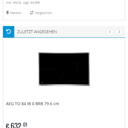
inkl. MwSt. zzgl. 64,99€
Merken
Vergleichen
ZULETZT ANGESEHEN
AEG
TO 84 IB 0 BRB 79.6 cm
€
632,
01