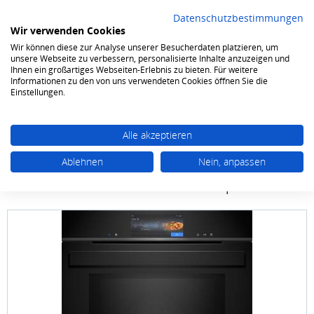
Datenschutzbestimmungen
Wir verwenden Cookies
Wir können diese zur Analyse unserer Besucherdaten platzieren, um
0
unsere Webseite zu verbessern, personalisierte Inhalte anzuzeigen und
Ihnen ein großartiges Webseiten-Erlebnis zu bieten. Für weitere
Informationen zu den von uns verwendeten Cookies öffnen Sie die
Kochen & Backen
Backöfen
Einstellungen.
Alle akzeptieren
Ablehnen
Nein, anpassen
SIEMENS studioLine
HN 978 GQB1 studioLine
Backofen mit Mikrowellen und Dampffunktion