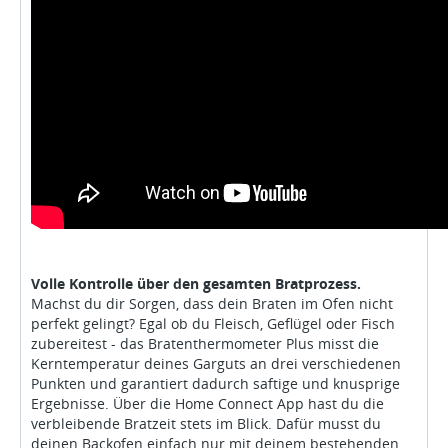
Volle Kontrolle über den gesamten Bratprozess.
Machst du dir Sorgen, dass dein Braten im Ofen nicht
perfekt gelingt? Egal ob du Fleisch, Geflügel oder Fisch
zubereitest - das Bratenthermometer Plus misst die
Kerntemperatur deines Garguts an drei verschiedenen
Punkten und garantiert dadurch saftige und knusprige
Ergebnisse. Über die Home Connect App hast du die
verbleibende Bratzeit stets im Blick. Dafür musst du
deinen Backofen einfach nur mit deinem bestehenden