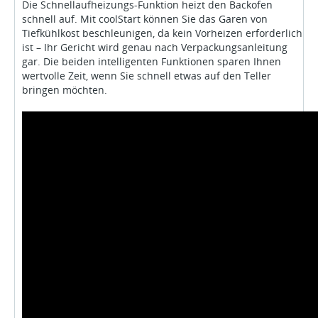
Die Schnellaufheizungs-Funktion heizt den Backofen
schnell auf. Mit coolStart können Sie das Garen von
Tiefkühlkost beschleunigen, da kein Vorheizen erforderlich
ist – Ihr Gericht wird genau nach Verpackungsanleitung
gar. Die beiden intelligenten Funktionen sparen Ihnen
wertvolle Zeit, wenn Sie schnell etwas auf den Teller
bringen möchten.