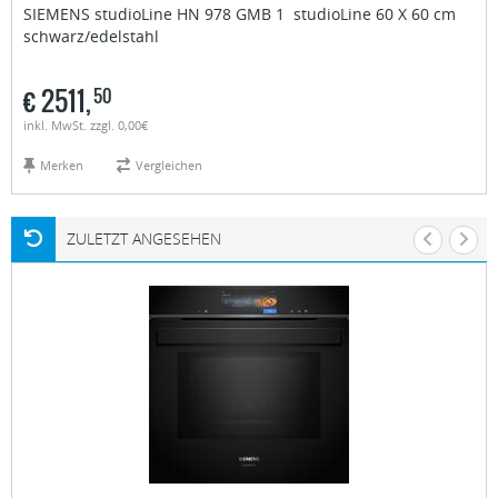
SIEMENS studioLine
HN 978 GMB 1 studioLine 60 X 60 cm
schwarz/edelstahl
€
2511,
50
inkl. MwSt. zzgl. 0,00€
Merken
Vergleichen
ZULETZT ANGESEHEN