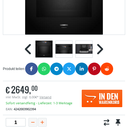
Produkt teilen:
€
2649,
00
IN DEN
inkl MwSt. zzgl. 0,00€*
Versand
WARENKORB
Sofort versandfertig - Lieferzeit: 1-3 Werktage
EAN:
4242003902394