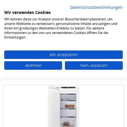
Datenschutzbestimmungen
Wir verwenden Cookies
Wir können diese zur Analyse unserer Besucherdaten platzieren, um
0
unsere Webseite zu verbessern, personalisierte Inhalte anzuzeigen und
Ihnen ein großartiges Webseiten-Erlebnis zu bieten. Für weitere
Informationen zu den von uns verwendeten Cookies öffnen Sie die
Kühlen & Gefrieren
Gefrierschränke
Einbau-Gefrierschränke ab 85cm
Einstellungen.
Alle akzeptieren
Ablehnen
Nein, anpassen
SIEMENS studioLine
GI 81 NHNE 0 studioLine
177.2 X 55.8 cm Flachscharnier