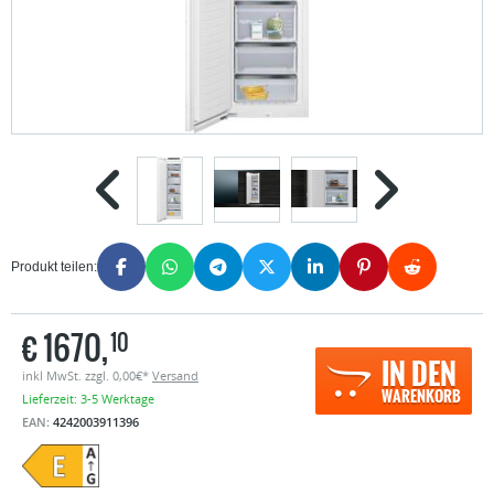
Produkt teilen:
€
1670,
10
IN DEN
inkl MwSt. zzgl. 0,00€*
Versand
WARENKORB
Lieferzeit: 3-5 Werktage
EAN:
4242003911396