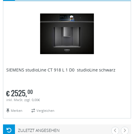
SIEMENS studioLine
CT 918 L 1 D0 studioLine schwarz
€
2525,
00
inkl. MwSt. zzgl. 0,00€
Merken
Vergleichen
ZULETZT ANGESEHEN