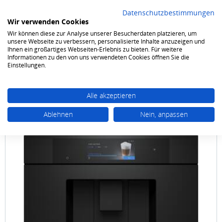
Datenschutzbestimmungen
Wir verwenden Cookies
Wir können diese zur Analyse unserer Besucherdaten platzieren, um
0
unsere Webseite zu verbessern, personalisierte Inhalte anzuzeigen und
Ihnen ein großartiges Webseiten-Erlebnis zu bieten. Für weitere
Informationen zu den von uns verwendeten Cookies öffnen Sie die
Elektrokleingeräte
Kaffee / Tee / Espresso
Einbau-Kaffeeautomaten
Einstellungen.
Alle akzeptieren
Ablehnen
Nein, anpassen
Siemens
CT 918 L1M0 StudioLine Matt Schwarz