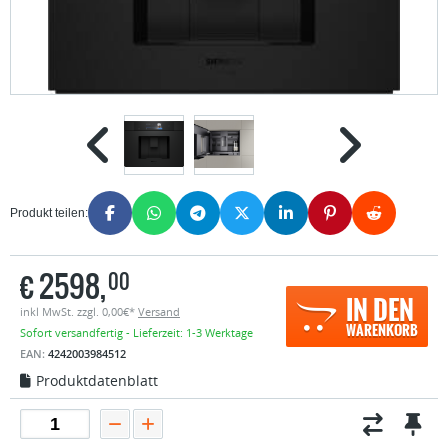
Produkt teilen:
€
2598,
00
IN DEN
inkl MwSt. zzgl. 0,00€*
Versand
WARENKORB
Sofort versandfertig - Lieferzeit: 1-3 Werktage
EAN:
4242003984512
Produktdatenblatt