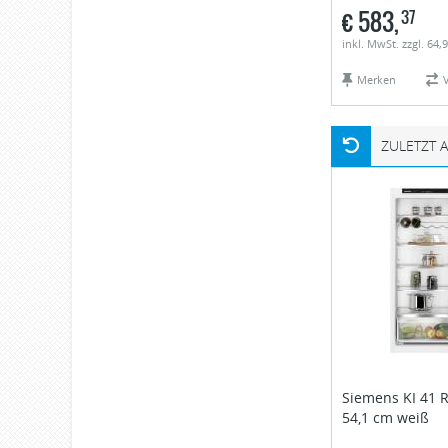
€
583,
37
inkl. MwSt. zzgl. 64,
Merken
ZULETZT 
Siemens
KI 41 
54,1 cm weiß