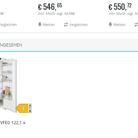
€
546,
€
550,
65
72
99€
inkl. MwSt. zzgl. 64,99€
inkl. MwSt. zzgl. 6
Vergleichen
Merken
Vergleichen
Merken
ANGESEHEN
RVFE0 122,1 x