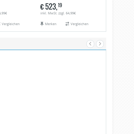
€
523,
€
475,
19
25
4,99€
inkl. MwSt. zzgl. 64,99€
inkl. MwSt. zzgl.
Vergleichen
Merken
Vergleichen
Merken