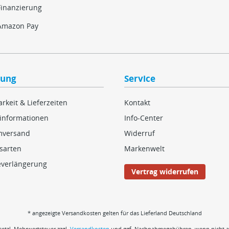
Finanzierung
Amazon Pay
lung
Service
rkeit & Lieferzeiten
Kontakt
informationen
Info-Center
mversand
Widerruf
sarten
Markenwelt
everlängerung
Vertrag widerrufen
* angezeigte Versandkosten gelten für das Lieferland Deutschland
esetzl. Mehrwertsteuer zzgl.
Versandkosten
und ggf. Nachnahmegebühren, wenn nicht a