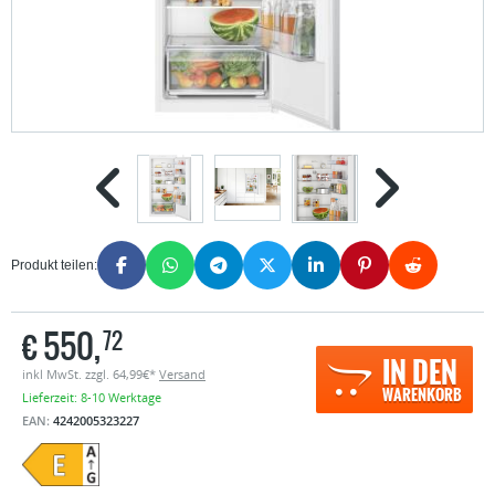
Produkt teilen:
€
550,
72
IN DEN
inkl MwSt. zzgl. 64,99€*
Versand
WARENKORB
Lieferzeit: 8-10 Werktage
EAN:
4242005323227