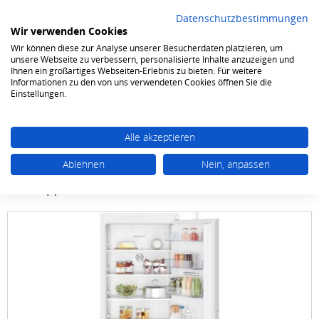
Datenschutzbestimmungen
Wir verwenden Cookies
Wir können diese zur Analyse unserer Besucherdaten platzieren, um
0
unsere Webseite zu verbessern, personalisierte Inhalte anzuzeigen und
Ihnen ein großartiges Webseiten-Erlebnis zu bieten. Für weitere
Informationen zu den von uns verwendeten Cookies öffnen Sie die
Kühlen & Gefrieren
Kühlschränke
Einbau-Kühlschränke ab 85cm
Einstellungen.
Alle akzeptieren
Ablehnen
Nein, anpassen
Bosch
KIR 41 NSE0 122.5 X 56 cm
Schleppscharnier