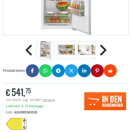
Produkt teilen:
€
541,
75
IN DEN
inkl MwSt. zzgl. 64,99€*
Versand
WARENKORB
Lieferzeit: 8-10 Werktage
EAN:
4242005363520