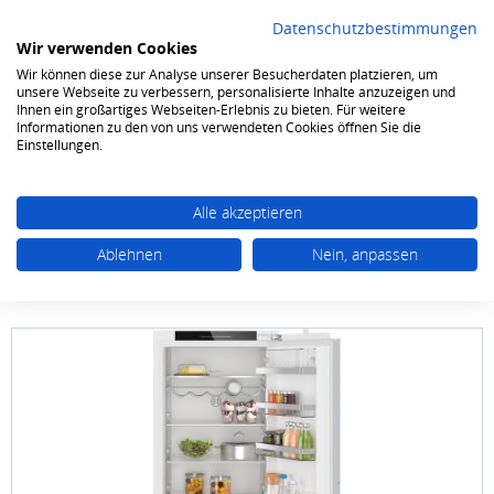
Datenschutzbestimmungen
Wir verwenden Cookies
Wir können diese zur Analyse unserer Besucherdaten platzieren, um
0
unsere Webseite zu verbessern, personalisierte Inhalte anzuzeigen und
Ihnen ein großartiges Webseiten-Erlebnis zu bieten. Für weitere
Informationen zu den von uns verwendeten Cookies öffnen Sie die
Kühlen & Gefrieren
Kühlschränke
Einbau-Kühlschränke ab 85cm
Einstellungen.
Alle akzeptieren
Ablehnen
Nein, anpassen
Bosch
KIR 41 ADD 1 122.5 X 56 cm
Flachscharnier