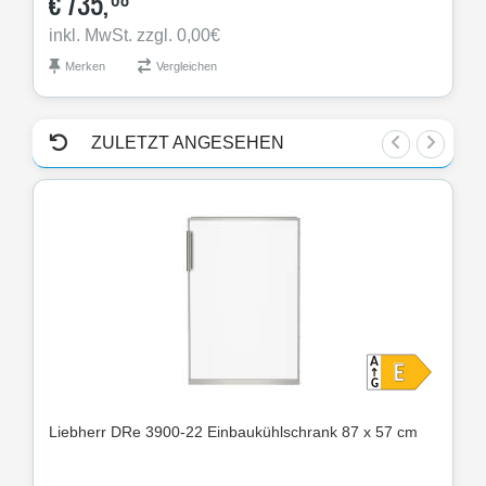
€
735,
€
inkl. MwSt. zzgl. 0,00€
ink
Merken
Vergleichen
M
ZULETZT ANGESEHEN
Liebherr
DRe 3900-22 Einbaukühlschrank 87 x 57 cm