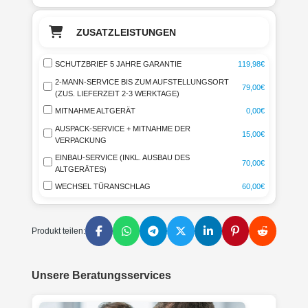
ZUSATZLEISTUNGEN
SCHUTZBRIEF 5 JAHRE GARANTIE
119,98€
2-MANN-SERVICE BIS ZUM AUFSTELLUNGSORT
79,00€
(ZUS. LIEFERZEIT 2-3 WERKTAGE)
MITNAHME ALTGERÄT
0,00€
AUSPACK-SERVICE + MITNAHME DER
15,00€
VERPACKUNG
EINBAU-SERVICE (INKL. AUSBAU DES
70,00€
ALTGERÄTES)
WECHSEL TÜRANSCHLAG
60,00€
Produkt teilen:
Unsere Beratungsservices