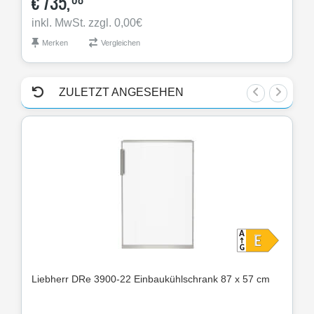
€
735,
€
inkl. MwSt. zzgl. 0,00€
ink
Merken
Vergleichen
M
ZULETZT ANGESEHEN
Liebherr
DRe 3900-22 Einbaukühlschrank 87 x 57 cm