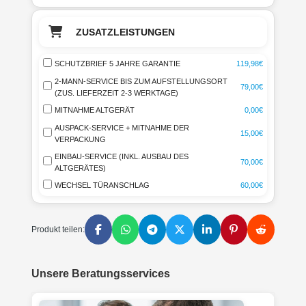
ZUSATZLEISTUNGEN
SCHUTZBRIEF 5 JAHRE GARANTIE
119,98€
2-MANN-SERVICE BIS ZUM AUFSTELLUNGSORT
79,00€
(ZUS. LIEFERZEIT 2-3 WERKTAGE)
MITNAHME ALTGERÄT
0,00€
AUSPACK-SERVICE + MITNAHME DER
15,00€
VERPACKUNG
EINBAU-SERVICE (INKL. AUSBAU DES
70,00€
ALTGERÄTES)
WECHSEL TÜRANSCHLAG
60,00€
Produkt teilen:
Unsere Beratungsservices