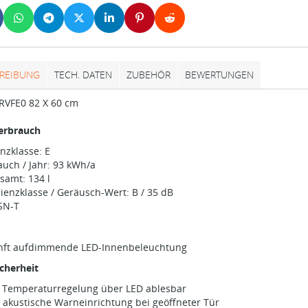
REIBUNG
TECH. DATEN
ZUBEHÖR
BEWERTUNGEN
RVFE0 82 X 60 cm
erbrauch
enzklasse: E
uch / Jahr: 93 kWh/a
samt: 134 l
ienzklasse / Geräusch-Wert: B / 35 dB
SN-T
anft aufdimmende LED-Innenbeleuchtung
cherheit
e Temperaturregelung über LED ablesbar
 akustische Warneinrichtung bei geöffneter Tür