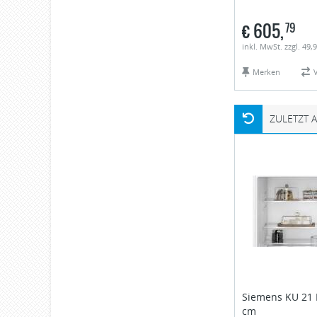
€
605,
79
inkl. MwSt. zzgl. 49,
Merken
ZULETZT 
Siemens
KU 21 
cm