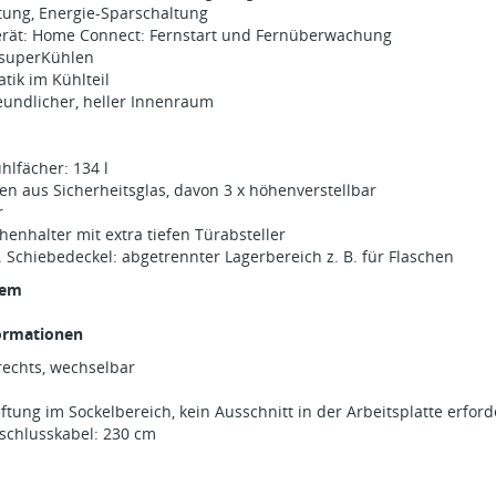
tung, Energie-Sparschaltung
erät: Home Connect: Fernstart und Fernüberwachung
 superKühlen
tik im Kühlteil
eundlicher, heller Innenraum
hlfächer: 134 l
hen aus Sicherheitsglas, davon 3 x höhenverstellbar
r
henhalter mit extra tiefen Türabsteller
Schiebedeckel: abgetrennter Lagerbereich z. B. für Flaschen
tem
ormationen
rechts, wechselbar
ftung im Sockelbereich, kein Ausschnitt in der Arbeitsplatte erford
schlusskabel: 230 cm