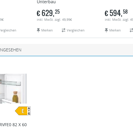
Unterbau
€
629,
€
594,
25
58
99€
inkl. MwSt. zzgl. 49,99€
inkl. MwSt. zzgl. 4
Vergleichen
Merken
Vergleichen
Merken
ANGESEHEN
RVFE0 82 X 60