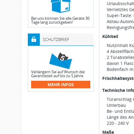
Urlaubsschal
Vernetztes G
Super-Taste:
Bei uns können Sie alle Geräte 30
Abtau-Automa
Tage lang zurückgeben!
Reinigungsfr
Kühlteil
SCHUTZBRIEF
Nutzinhalt Kü
4 Abstellfläc
2 Türabstelle
davon 1 Flasc
Bodenfach m. 
Verlängern Sie auf Wunsch die
Garantiezeit auf bis zu 5 Jahre.
Frischhaltesys
MEHR INFOS
Technische Inf
Türanschlag 
Unterbau
Be- und Entlü
Länge des An
220 - 240 V
Maße