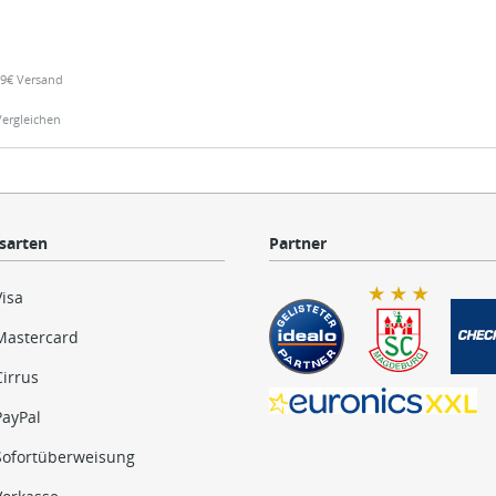
,99€ Versand
Vergleichen
sarten
Partner
Visa
Mastercard
Cirrus
PayPal
Sofortüberweisung