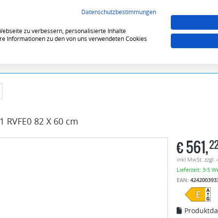
VERGLEICHEN (0)
MERKZE
Datenschutzbestimmungen
bseite zu verbessern, personalisierte Inhalte
tere Informationen zu den von uns verwendeten Cookies
1 RVFE0 82 X 60 cm
€
561,
2
inkl MwSt. zzgl.
Lieferzeit: 3-5 W
EAN:
424200393
Produktda