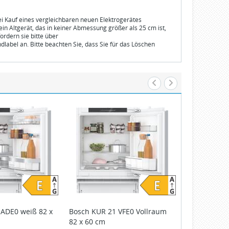
bei Kauf eines vergleichbaren neuen Elektrogerätes
n Altgerät, das in keiner Abmessung größer als 25 cm ist,
ordern sie bitte über
dlabel an. Bitte beachten Sie, dass Sie für das Löschen
 ADE0 weiß 82 x
Bosch
KUR 21 VFE0 Vollraum
Siemens
KU 
82 x 60 cm
cm HomeCo