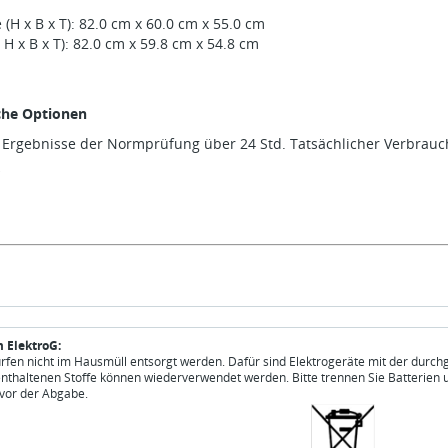
H x B x T): 82.0 cm x 60.0 cm x 55.0 cm
H x B x T): 82.0 cm x 59.8 cm x 54.8 cm
che Optionen
r Ergebnisse der Normprüfung über 24 Std. Tatsächlicher Verbrau
 ElektroG:
ürfen nicht im Hausmüll entsorgt werden. Dafür sind Elektrogeräte mit der durch
enthaltenen Stoffe können wiederverwendet werden. Bitte trennen Sie Batterien 
vor der Abgabe.