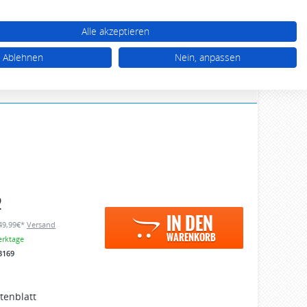
WARENKORB (0)
TTEL (0)
MEIN KONTO
Alle akzeptieren
03 92 68 / 39 77 77
Ablehnen
Nein, anpassen
Mo - Do 10.00 - 17.00 Uhr, Fr 10.00 - 16.00 Uhr
2
IN DEN
 49,99€*
Versand
WARENKORB
erktage
3169
tenblatt