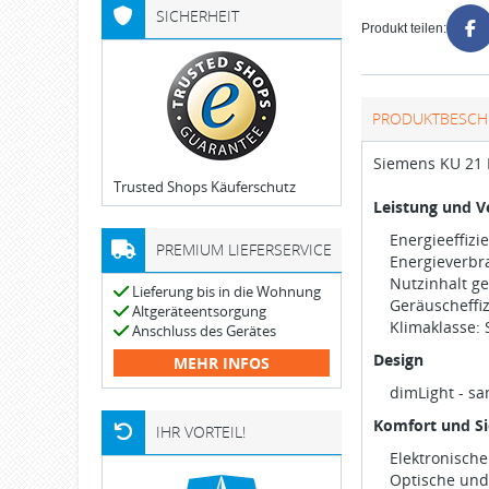
SICHERHEIT
Produkt teilen:
PRODUKTBESCH
Siemens KU 21 
Trusted Shops Käuferschutz
Leistung und V
Energieeffizi
PREMIUM LIEFERSERVICE
Energieverbra
Nutzinhalt ge
Lieferung bis in die Wohnung
Geräuscheffiz
Altgeräteentsorgung
Klimaklasse: 
Anschluss des Gerätes
Design
MEHR INFOS
dimLight - s
Komfort und Si
IHR VORTEIL!
Elektronisch
Optische und