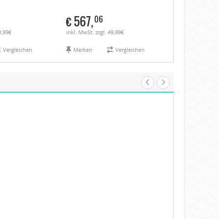
€
567,
€
591,
06
50
9,99€
inkl. MwSt. zzgl. 49,99€
inkl. MwSt. zzgl.
Vergleichen
Merken
Vergleichen
Merken