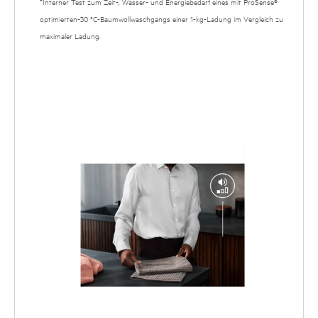
*Interner Test zum Zeit-, Wasser- und Energiebedarf eines mit ProSense®
optimierten-30 °C-Baumwollwaschgangs einer 1-kg-Ladung im Vergleich zu
maximaler Ladung.