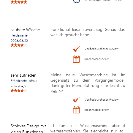
Funktional, leise, zuverlässig. Genau das,
saubere Wäsche
was ich gesucht habe.
Heidemarie
2026/06/22
Verifiedpurchaser Review
Incentivizedreview
Meine neue Waschmaschine ist im
sehr zufrieden
Gegensatz zu dem Vorgängermodell
Fröhlichehausfrau
dank guter Menueführung sehr leicht zu
2026/04/27
bedienen und verfügt über viele
Mehr [+]
Programme und auch
Verifiedpurchaser Review
Einstellmöglichkeiten. Tolle
Waschergebnisse auch bei verkürzten
Incentivizedreview
Waschzeitenn
Ich kann die Waschmaschine absolut
Schickes Design mit
weiterempfehlen. Sie siegreiche nur toll
vielen Funktionen