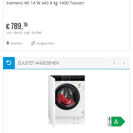
Siemens
WI 14 W 443 8 kg 1400 Touren
€
789,
76
inkl. MwSt. zzgl. 64,99€
Merken
Vergleichen
ZULETZT ANGESEHEN