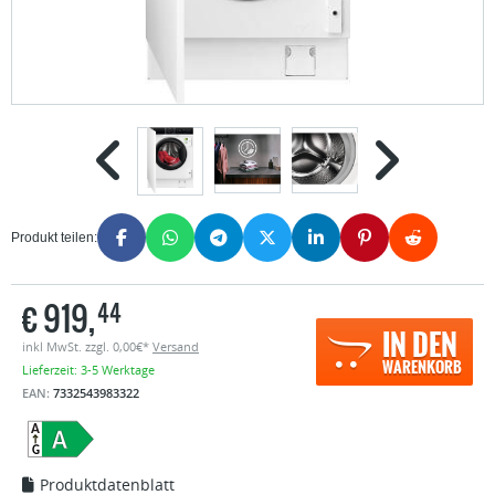
Produkt teilen:
€
919,
44
IN DEN
inkl MwSt. zzgl. 0,00€*
Versand
WARENKORB
Lieferzeit: 3-5 Werktage
EAN:
7332543983322
Produktdatenblatt