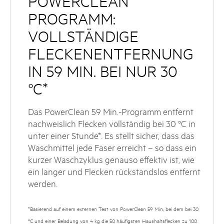
POWERCLEAN
PROGRAMM:
VOLLSTÄNDIGE
FLECKENENTFERNUNG
IN 59 MIN. BEI NUR 30
°C*
Das PowerClean 59 Min.-Programm entfernt
nachweislich Flecken vollständig bei 30 °C in
unter einer Stunde*. Es stellt sicher, dass das
Waschmittel jede Faser erreicht – so dass ein
kurzer Waschzyklus genauso effektiv ist, wie
ein langer und Flecken rückstandslos entfernt
werden.
*Basierend auf einem externen Test von PowerClean 59 Min, bei dem bei 30
°C und einer Beladung von 4 kg die 50 häufigsten Haushaltsflecken zu 100