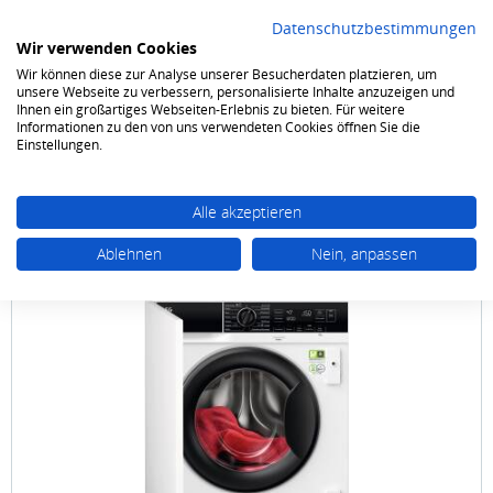
Datenschutzbestimmungen
Wir verwenden Cookies
Wir können diese zur Analyse unserer Besucherdaten platzieren, um
0
unsere Webseite zu verbessern, personalisierte Inhalte anzuzeigen und
Ihnen ein großartiges Webseiten-Erlebnis zu bieten. Für weitere
Informationen zu den von uns verwendeten Cookies öffnen Sie die
Waschen & Trocknen
Einbaugeräte
Einstellungen.
Alle akzeptieren
Ablehnen
Nein, anpassen
AEG
Lavamat LR 8 BI 7480 8kg 1400 Touren