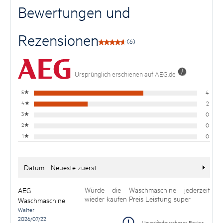
Bewertungen und
Rezensionen
(6)
Ursprünglich erschienen auf AEG.de
5
★
4
4
★
2
3
★
0
2
★
0
1
★
0
Datum - Neueste zuerst
Würde die Waschmaschine jederzeit
AEG
wieder kaufen Preis Leistung super
Waschmaschine
Walter
2026/07/22
Unverifiedpurchaser Review