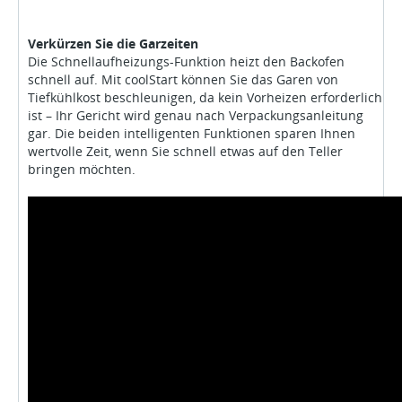
Verkürzen Sie die Garzeiten
Die Schnellaufheizungs-Funktion heizt den Backofen
schnell auf. Mit coolStart können Sie das Garen von
Tiefkühlkost beschleunigen, da kein Vorheizen erforderlich
ist – Ihr Gericht wird genau nach Verpackungsanleitung
gar. Die beiden intelligenten Funktionen sparen Ihnen
wertvolle Zeit, wenn Sie schnell etwas auf den Teller
bringen möchten.