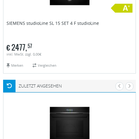
SIEMENS studioLine
SL 15 SET 4 F studioLine
€
2477,
57
inkl. MwSt. zzgl. 0,00€
Merken
Vergleichen
ZULETZT ANGESEHEN