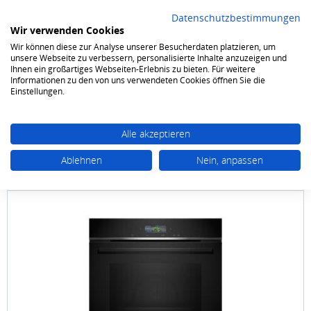
Datenschutzbestimmungen
Wir verwenden Cookies
Wir können diese zur Analyse unserer Besucherdaten platzieren, um
0
unsere Webseite zu verbessern, personalisierte Inhalte anzuzeigen und
Ihnen ein großartiges Webseiten-Erlebnis zu bieten. Für weitere
Informationen zu den von uns verwendeten Cookies öffnen Sie die
Kochen & Backen
Herd-Sets
Einbauherd-Sets Kombi
Einstellungen.
Alle akzeptieren
Ablehnen
Nein, anpassen
SIEMENS studioLine
SL 15 SET 6 studioLine