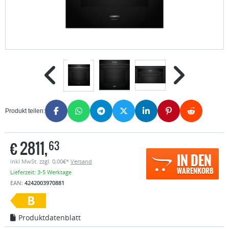
Produkt teilen:
€
2811,
63
IN DEN
inkl MwSt. zzgl. 0,00€*
Versand
WARENKORB
Lieferzeit: 3-5 Werktage
EAN:
4242003970881
Produktdatenblatt