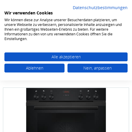
Datenschutzbestimmungen
Wir verwenden Cookies
Wir können diese zur Analyse unserer Besucherdaten platzieren, um
0
unsere Webseite zu verbessern, personalisierte Inhalte anzuzeigen und
Ihnen ein großartiges Webseiten-Erlebnis zu bieten. Für weitere
Informationen zu den von uns verwendeten Cookies öffnen Sie die
Kochen & Backen
Einbauherde
Einstellungen.
Alle akzeptieren
Ablehnen
Nein, anpassen
Siemens
HE 213 ABB 3 60 X 60 cm Deep black
inox 3D Heißluft