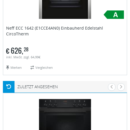
Neff
ECC 1642 (E1CCE4AN0) Einbauherd Edelstahl
CircoTherm
€
626,
28
inkl. MwSt. zzgl. 64,99€
Merken
Vergleichen
ZULETZT ANGESEHEN