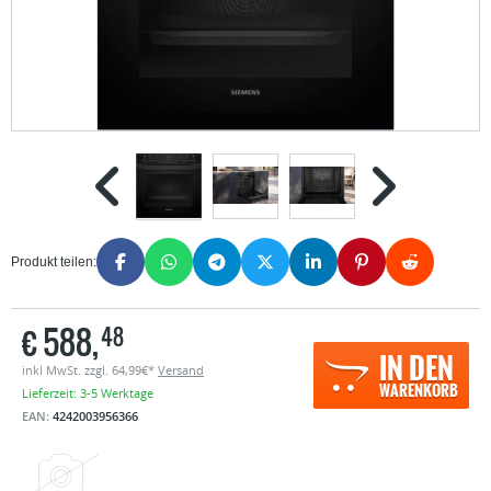
Produkt teilen:
€
588,
48
IN DEN
inkl MwSt. zzgl. 64,99€*
Versand
WARENKORB
Lieferzeit: 3-5 Werktage
EAN:
4242003956366