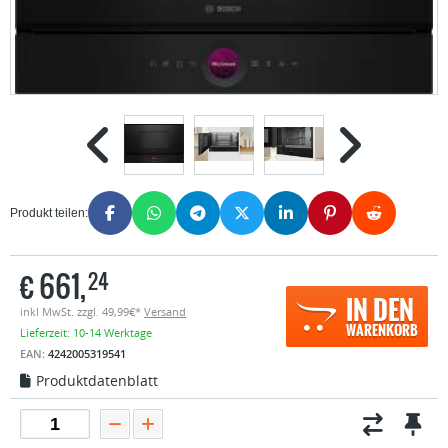
Produkt teilen:
€
661,
24
IN DEN
inkl MwSt. zzgl. 49,99€*
Versand
WARENKORB
Lieferzeit: 10-14 Werktage
EAN:
4242005319541
Produktdatenblatt