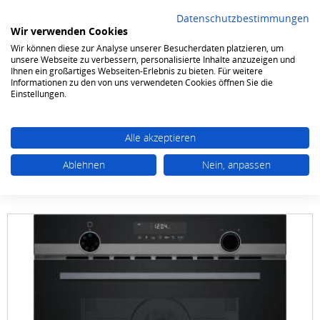
Datenschutzbestimmungen
Wir verwenden Cookies
Wir können diese zur Analyse unserer Besucherdaten platzieren, um
0
unsere Webseite zu verbessern, personalisierte Inhalte anzuzeigen und
Ihnen ein großartiges Webseiten-Erlebnis zu bieten. Für weitere
Informationen zu den von uns verwendeten Cookies öffnen Sie die
Kochen & Backen
Einbaumikrowellen
Einstellungen.
Alle akzeptieren
Ablehnen
Nein, anpassen
SIEMENS studioLine
CM 485 AGB 1 studioLine
60 x 45 cm Schwarz / Edelstahl