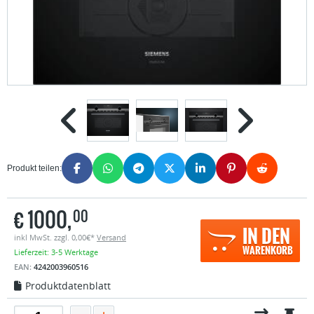
Produkt teilen:
€
1000,
00
IN DEN
inkl MwSt. zzgl. 0,00€*
Versand
WARENKORB
Lieferzeit: 3-5 Werktage
EAN:
4242003960516
Produktdatenblatt