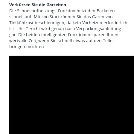
Verkürzen Sie die Garzeiten
Die Schnellaufheizungs-Funktion heizt den Backofen
schnell auf. Mit coolStart können Sie das Garen von
Tiefkühlkost beschleunigen, da kein Vorheizen erforderlich
ist – Ihr Gericht wird genau nach Verpackungsanleitung
gar. Die beiden intelligenten Funktionen sparen Ihnen
wertvolle Zeit, wenn Sie schnell etwas auf den Teller
bringen möchten.