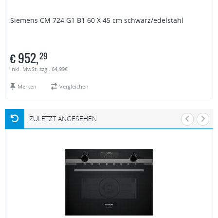
Siemens
CM 724 G1 B1 60 X 45 cm schwarz/edelstahl
€
952,
29
inkl. MwSt. zzgl. 64,99€
Merken
Vergleichen
ZULETZT ANGESEHEN