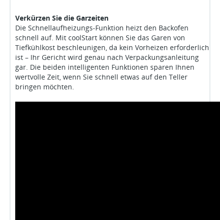
Verkürzen Sie die Garzeiten
Die Schnellaufheizungs-Funktion heizt den Backofen
schnell auf. Mit coolStart können Sie das Garen von
Tiefkühlkost beschleunigen, da kein Vorheizen erforderlich
ist – Ihr Gericht wird genau nach Verpackungsanleitung
gar. Die beiden intelligenten Funktionen sparen Ihnen
wertvolle Zeit, wenn Sie schnell etwas auf den Teller
bringen möchten.