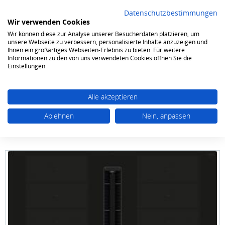
Datenschutzbestimmungen
Wir verwenden Cookies
Wir können diese zur Analyse unserer Besucherdaten platzieren, um
0
unsere Webseite zu verbessern, personalisierte Inhalte anzuzeigen und
Ihnen ein großartiges Webseiten-Erlebnis zu bieten. Für weitere
Informationen zu den von uns verwendeten Cookies öffnen Sie die
Kochen & Backen
Kochfelder
Flächenbündig
Einstellungen.
Alle akzeptieren
Ablehnen
Nein, anpassen
SIEMENS studioLine
EX 807 NX 68E studioLine
80 cm