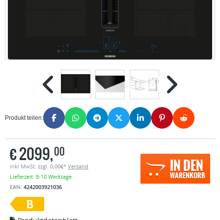
Produkt teilen:
€
2099,
00
IN DEN
inkl MwSt. zzgl. 0,00€*
Versand
WARENKORB
Lieferzeit: 8-10 Werktage
EAN:
4242003921036