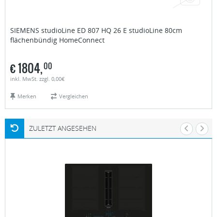
SIEMENS studioLine
ED 807 HQ 26 E studioLine 80cm
flächenbündig HomeConnect
€
1804,
00
inkl. MwSt. zzgl. 0,00€
Merken
Vergleichen
ZULETZT ANGESEHEN