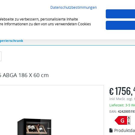
VERGLEICHEN (0)
MERKZE
Datenschutzbestimmungen
bseite zu verbessern, personalisierte Inhalte
tere Informationen zu den von uns verwendeten Cookies
perierschrank
 ABGA 186 X 60 cm
€
1756,
inkl MwSt. zzgl.
Lieferzeit: 3-5 W
EAN:
424200519
Produktda