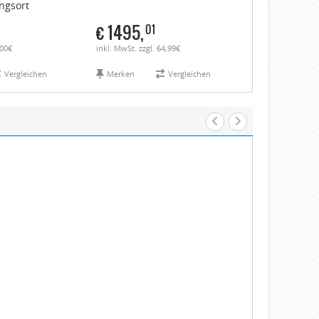
ngsort
.bis zum Auf
€
1495,
€
1710,
01
00
,00€
inkl. MwSt. zzgl. 64,99€
inkl. MwSt. zzgl.
Vergleichen
Merken
Vergleichen
Merken