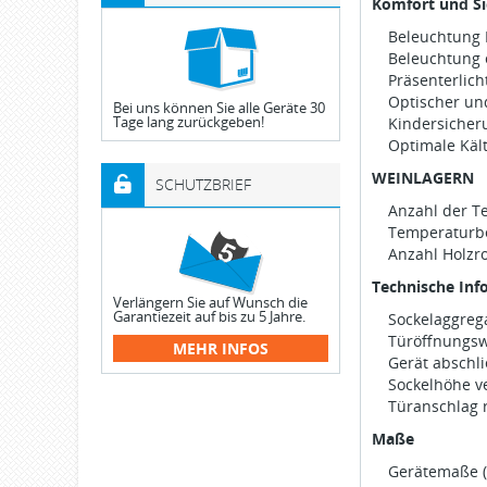
Komfort und Si
Beleuchtung K
Beleuchtung e
Präsenterlicht
Optischer un
Bei uns können Sie alle Geräte 30
Tage lang zurückgeben!
Kindersicher
Optimale Kält
WEINLAGERN
SCHUTZBRIEF
Anzahl der T
Temperaturbe
Anzahl Holzro
Technische Inf
Verlängern Sie auf Wunsch die
Garantiezeit auf bis zu 5 Jahre.
Sockelaggreg
Türöffnungsw
MEHR INFOS
Gerät abschli
Sockelhöhe ve
Türanschlag 
Maße
Gerätemaße ( 