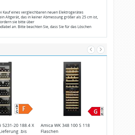
bei Kauf eines vergleichbaren neuen Elektrogerätes
n Altgerät, das in keiner Abmessung größer als 25 cm ist,
ordern sie bitte über
dlabel an. Bitte beachten Sie, dass Sie für das Löschen
i 5231-20 188.4 X
Amica
WK 348 100 S 118
Liebherr
WPs
 Lieferung .bis
Flaschen
59.7 cm Silve