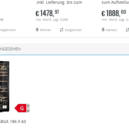
.inkl. Lieferung .bis zum
zum Aufstellu
Aufstellungsort
€
1478,
€
1888,
97
00
99€
inkl. MwSt. zzgl. 0,00€
inkl. MwSt. zzgl. 0
Vergleichen
Merken
Vergleichen
Merken
ANGESEHEN
BGA 186 X 60