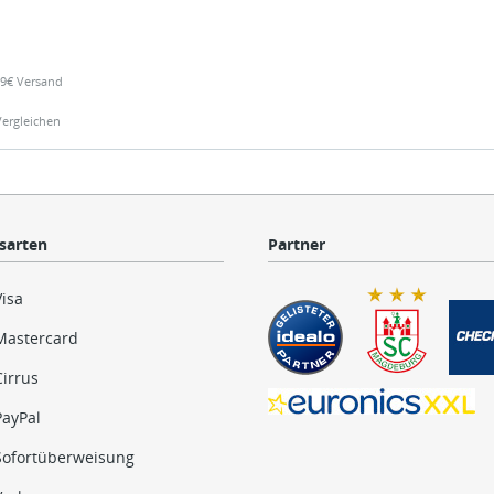
,99€ Versand
Vergleichen
sarten
Partner
Visa
Mastercard
Cirrus
PayPal
Sofortüberweisung