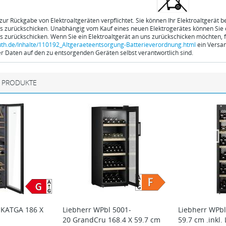
 zur Rückgabe von Elektroaltgeräten verpflichtet. Sie können Ihr Elektroaltgerät 
ns zurückschicken. Unabhängig vom Kauf eines neuen Elektrogerätes können Sie ei
ns zurückschicken. Wenn Sie ein Elektroaltgerät an uns zurückschicken möchten, f
th.de/Inhalte/110192_Altgeraeteentsorgung-Batterieverordnung.html
ein Versan
 Daten auf den zu entsorgenden Geräten selbst verantwortlich sind.
 PRODUKTE
 KATGA 186 X
Liebherr
WPbl 5001-
Liebherr
WPbl
20 GrandCru 168.4 X 59.7 cm
59.7 cm .inkl.