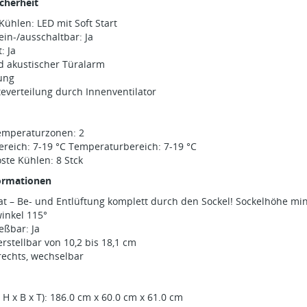
cherheit
ühlen: LED mit Soft Start
in-/ausschaltbar: Ja
: Ja
d akustischer Türalarm
ung
everteilung durch Innenventilator
emperaturzonen: 2
reich: 7-19 °C Temperaturbereich: 7-19 °C
ste Kühlen: 8 Stck
ormationen
at – Be- und Entlüftung komplett durch den Sockel! Sockelhöhe mi
inkel 115°
eßbar: Ja
rstellbar von 10,2 bis 18,1 cm
rechts, wechselbar
H x B x T): 186.0 cm x 60.0 cm x 61.0 cm