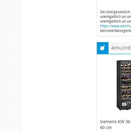
Sie sind gesetzlich
unentgeltlich an u
unentgeltlich an u
https://www.wermu
personenbezogener
ÄHNLICHE
Siemens
KW 36
60 cm