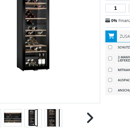
0%
Finan
ZUSA
SCHUTZ
2-MANN
LIEFERZ
MITNAH
AUSPAC
ANSCHL