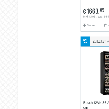
€
1663,
05
inkl. MwSt. zzgl. 64,
Merken
ZULETZT 
Bosch
KWK 36 A
cm