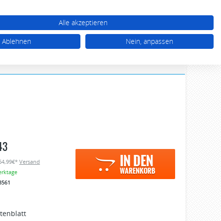
WARENKORB (0)
TTEL (0)
MEIN KONTO
Alle akzeptieren
03 92 68 / 39 77 77
Ablehnen
Nein, anpassen
Mo - Do 10.00 - 17.00 Uhr, Fr 10.00 - 16.00 Uhr
43
IN DEN
 64,99€*
Versand
WARENKORB
erktage
3561
tenblatt