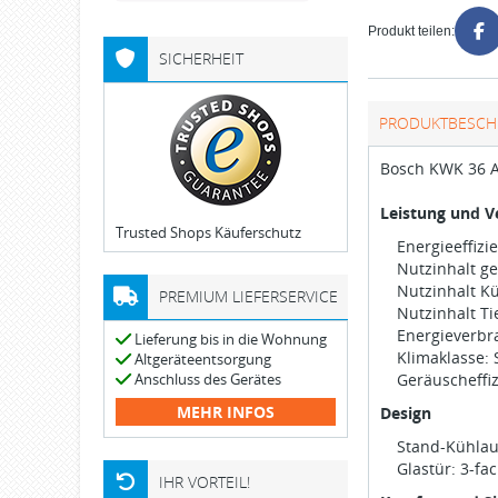
Produkt teilen:
SICHERHEIT
PRODUKTBESCH
Bosch KWK 36 
Leistung und V
Trusted Shops Käuferschutz
Energieeffizi
Nutzinhalt ge
Nutzinhalt Kü
PREMIUM LIEFERSERVICE
Nutzinhalt Ti
Energieverbra
Lieferung bis in die Wohnung
Klimaklasse:
Altgeräteentsorgung
Anschluss des Gerätes
Geräuscheffiz
MEHR INFOS
Design
Stand-Kühla
Glastür: 3-fa
IHR VORTEIL!