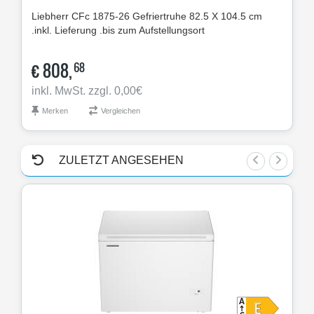
Liebherr
CFc 1875-26 Gefriertruhe 82.5 X 104.5 cm
Lie
.inkl. Lieferung .bis zum Aufstellungsort
.ink
€
808,
€
68
inkl. MwSt. zzgl. 0,00€
ink
Merken
Vergleichen
M
ZULETZT ANGESEHEN