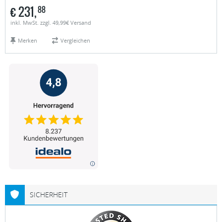
€
231,
88
inkl. MwSt. zzgl. 49,99€ Versand
Merken
Vergleichen
SICHERHEIT