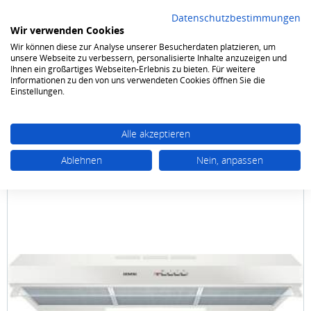
Datenschutzbestimmungen
Wir verwenden Cookies
Wir können diese zur Analyse unserer Besucherdaten platzieren, um
0
unsere Webseite zu verbessern, personalisierte Inhalte anzuzeigen und
Ihnen ein großartiges Webseiten-Erlebnis zu bieten. Für weitere
Informationen zu den von uns verwendeten Cookies öffnen Sie die
Kochen & Backen
Dunstabzugshauben
Hauben
Einstellungen.
Alle akzeptieren
Ablehnen
Nein, anpassen
Siemens
LU 93 LCC20 Unterbauhaube 90 cm