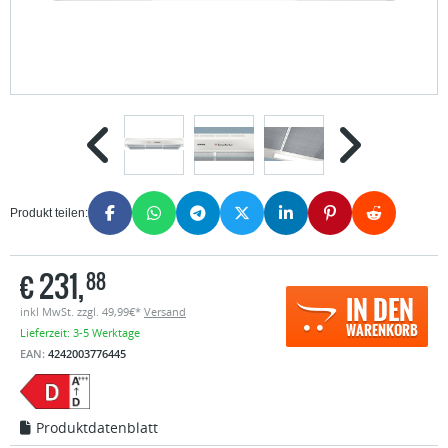
Produkt teilen:
€
231,
88
IN DEN
inkl MwSt. zzgl. 49,99€*
Versand
WARENKORB
Lieferzeit: 3-5 Werktage
EAN:
4242003776445
Produktdatenblatt