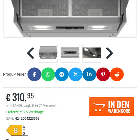
Produkt teilen:
€
310,
95
IN DEN
inkl MwSt. zzgl. 9,99€*
Versand
WARENKORB
Lieferzeit: 3-5 Werktage
EAN:
4242004223368