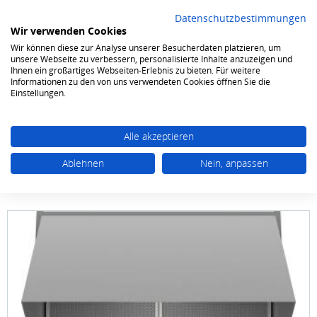
Datenschutzbestimmungen
Wir verwenden Cookies
Wir können diese zur Analyse unserer Besucherdaten platzieren, um
0
unsere Webseite zu verbessern, personalisierte Inhalte anzuzeigen und
Ihnen ein großartiges Webseiten-Erlebnis zu bieten. Für weitere
Informationen zu den von uns verwendeten Cookies öffnen Sie die
Kochen & Backen
Dunstabzugshauben
Hauben
Einstellungen.
Alle akzeptieren
Ablehnen
Nein, anpassen
Neff
DMAC 641 X (D64MAC1X0)
Zwischenbauhaube silber