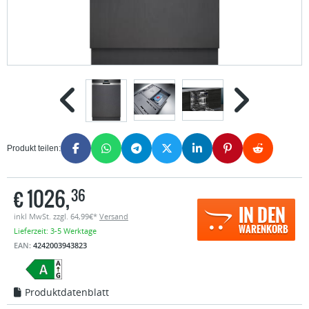
Produkt teilen:
€
1026,
36
IN DEN
inkl MwSt. zzgl. 64,99€*
Versand
WARENKORB
Lieferzeit: 3-5 Werktage
EAN:
4242003943823
Produktdatenblatt