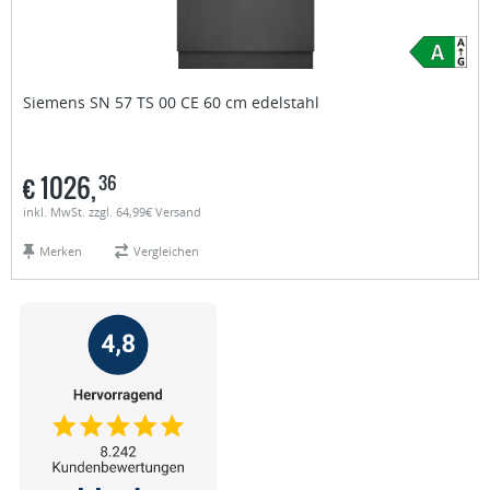
Siemens
SN 57 TS 00 CE 60 cm edelstahl
€
1026,
36
inkl. MwSt. zzgl. 64,99€ Versand
Merken
Vergleichen