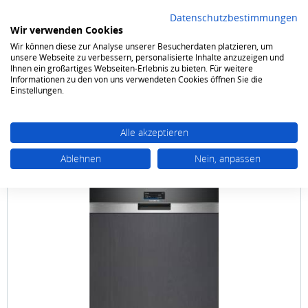
Datenschutzbestimmungen
Wir verwenden Cookies
Wir können diese zur Analyse unserer Besucherdaten platzieren, um
0
unsere Webseite zu verbessern, personalisierte Inhalte anzuzeigen und
Ihnen ein großartiges Webseiten-Erlebnis zu bieten. Für weitere
Informationen zu den von uns verwendeten Cookies öffnen Sie die
Geschirrspüler
Einbau-Spüler
Integrierbar 60 cm
Einstellungen.
Alle akzeptieren
Ablehnen
Nein, anpassen
Siemens
SN 57 TS 00 CE 60 cm edelstahl