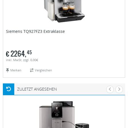
Siemens
TQ927FZ3 Extraklasse
€
2264,
45
inkl. MwSt. zzgl. 0,00€
Merken
Vergleichen
ZULETZT ANGESEHEN