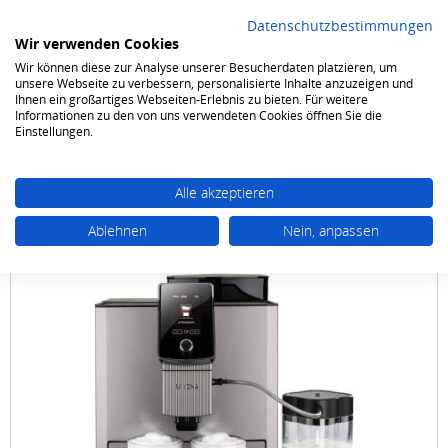
Datenschutzbestimmungen
Wir verwenden Cookies
Wir können diese zur Analyse unserer Besucherdaten platzieren, um
0
unsere Webseite zu verbessern, personalisierte Inhalte anzuzeigen und
Ihnen ein großartiges Webseiten-Erlebnis zu bieten. Für weitere
Informationen zu den von uns verwendeten Cookies öffnen Sie die
Elektrokleingeräte
Kaffee / Tee / Espresso
Kaffeevollautomaten
Einstellungen.
Alle akzeptieren
Ablehnen
Nein, anpassen
NIVONA
CafeRomatica NICR 1040 Titan / Chrom