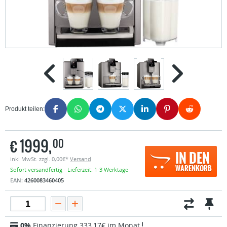
Produkt teilen:
€
1999,
00
IN DEN
inkl MwSt. zzgl. 0,00€*
Versand
WARENKORB
Sofort versandfertig - Lieferzeit: 1-3 Werktage
EAN:
4260083460405
0%
Finanzierung 333,17€ im Monat