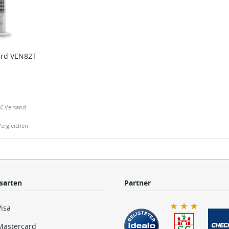
zard VEN82T
99€ Versand
Vergleichen
sarten
Partner
Visa
Mastercard