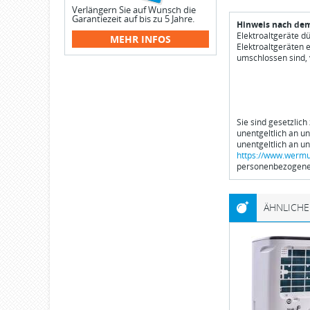
Verlängern Sie auf Wunsch die
Garantiezeit auf bis zu 5 Jahre.
Hinweis nach dem
Elektroaltgeräte d
MEHR INFOS
Elektroaltgeräten 
umschlossen sind, 
Sie sind gesetzlich
unentgeltlich an u
unentgeltlich an u
https://www.wermu
personenbezogener
ÄHNLICHE