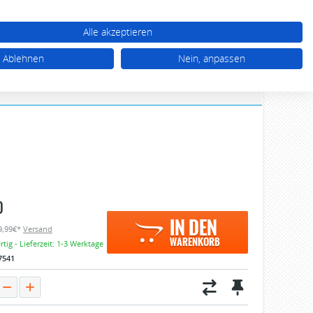
WARENKORB (0)
TTEL (0)
MEIN KONTO
Alle akzeptieren
03 92 68 / 39 77 77
Ablehnen
Nein, anpassen
Mo - Do 10.00 - 17.00 Uhr, Fr 10.00 - 16.00 Uhr
0
IN DEN
 9,99€*
Versand
WARENKORB
tig - Lieferzeit: 1-3 Werktage
7541