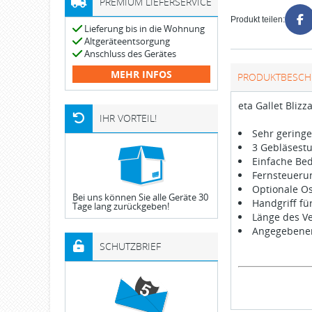
PREMIUM LIEFERSERVICE
Produkt teilen:
Lieferung bis in die Wohnung
Altgeräteentsorgung
Anschluss des Gerätes
MEHR INFOS
PRODUKTBESCH
eta Gallet Bliz
IHR VORTEIL!
Sehr geringe
3 Gebläsestu
Einfache Be
Fernsteuerun
Optionale Os
Bei uns können Sie alle Geräte 30
Handgriff f
Tage lang zurückgeben!
Länge des Ve
Angegebener 
SCHUTZBRIEF