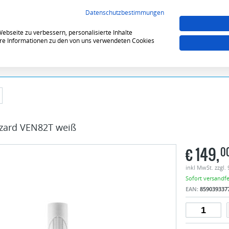
VERGLEICHEN (0)
MERKZE
Datenschutzbestimmungen
bseite zu verbessern, personalisierte Inhalte
tere Informationen zu den von uns verwendeten Cookies
izzard VEN82T weiß
€
149,
0
inkl MwSt. zzgl.
Sofort versandfer
EAN:
859039337