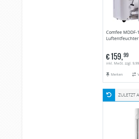
Comfee
MDDF-
Luftentfeuchter
€
159,
99
inkl. MwSt. zzgl. 9,9
Merken
ZULETZT 