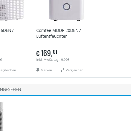
16DEN7
Comfee
MDDF-20DEN7
Luftentfeuchter
€
169,
01
9€
inkl. MwSt. zzgl. 9,99€
Vergleichen
Merken
Vergleichen
ANGESEHEN