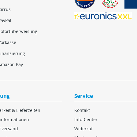
Cirrus
PayPal
Sofortüberweisung
Vorkasse
Finanzierung
Amazon Pay
lung
Service
rkeit & Lieferzeiten
Kontakt
informationen
Info-Center
mversand
Widerruf