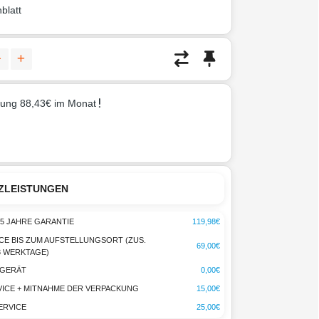
blatt
rung 88,43€ im Monat
ZLEISTUNGEN
5 JAHRE GARANTIE
119,98€
CE BIS ZUM AUFSTELLUNGSORT (ZUS.
69,00€
-3 WERKTAGE)
TGERÄT
0,00€
ICE + MITNAHME DER VERPACKUNG
15,00€
ERVICE
25,00€