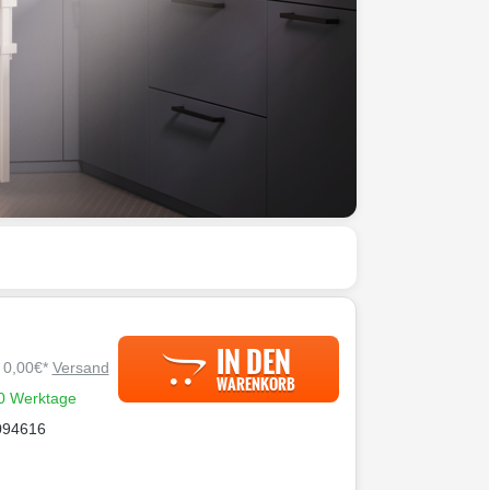
IN DEN
. 0,00€*
Versand
WARENKORB
20 Werktage
094616