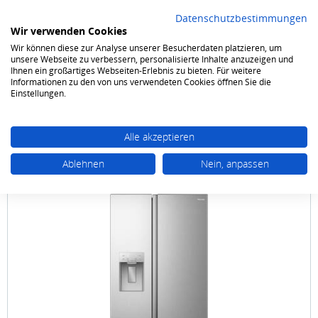
Datenschutzbestimmungen
Wir verwenden Cookies
Wir können diese zur Analyse unserer Besucherdaten platzieren, um
0
unsere Webseite zu verbessern, personalisierte Inhalte anzuzeigen und
Ihnen ein großartiges Webseiten-Erlebnis zu bieten. Für weitere
Informationen zu den von uns verwendeten Cookies öffnen Sie die
Kühlen & Gefrieren
Side-by-Side Kombinationen
Einstellungen.
Alle akzeptieren
Ablehnen
Nein, anpassen
HISENSE
RS5P528STIC 178,6 x 91,1 cm