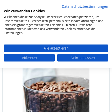
Datenschutzbestimmungen
Wir verwenden Cookies
Wir können diese zur Analyse unserer Besucherdaten platzieren, um
0
unsere Webseite zu verbessern, personalisierte Inhalte anzuzeigen und
Ihnen ein großartiges Webseiten-Erlebnis zu bieten. Für weitere
Informationen zu den von uns verwendeten Cookies öffnen Sie die
Elektrokleingeräte
Kaffee / Tee / Espresso
Siebträgermaschinen
Einstellungen.
Alle akzeptieren
Ablehnen
Nein, anpassen
Gastroback
Design Espresso Barista Pro