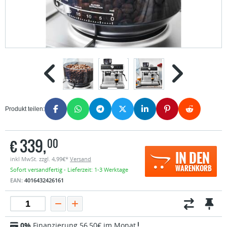
Produkt teilen:
€
339,
00
IN DEN
inkl MwSt. zzgl. 4,99€*
Versand
WARENKORB
Sofort versandfertig - Lieferzeit: 1-3 Werktage
EAN:
4016432426161
0%
Finanzierung 56,50€ im Monat