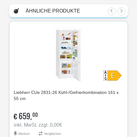
ÄHNLICHE PRODUKTE
Liebherr
CUe 2831-26 Kühl-/Gefrierkombination 161 x
Lie
55 cm
55 
€
659,
€
00
inkl. MwSt. zzgl. 0,00€
ink
Merken
Vergleichen
M