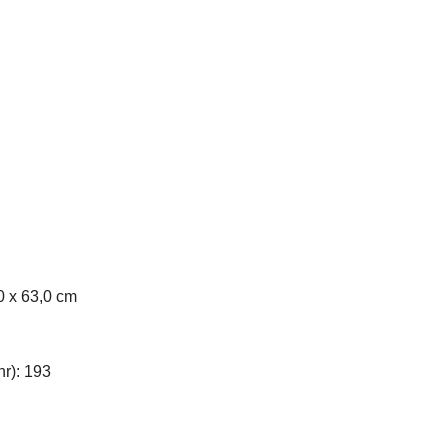
 x 63,0 cm
r): 193