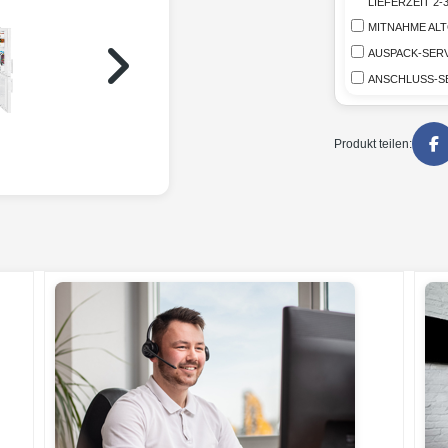
LIEFERZEIT 2
MITNAHME AL
AUSPACK-SERV
ANSCHLUSS-S
Produkt teilen: