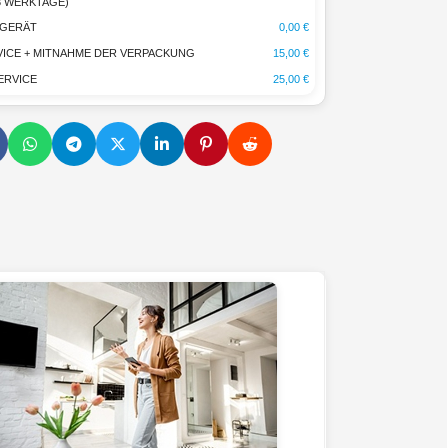
-3 WERKTAGE)
TGERÄT
0,00 €
ICE + MITNAHME DER VERPACKUNG
15,00 €
ERVICE
25,00 €