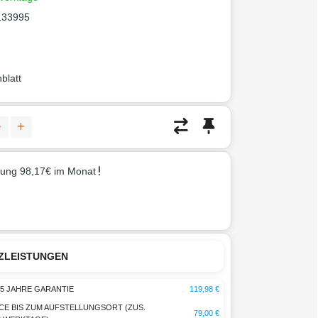
133995
blatt
rung 98,17€ im Monat
ZLEISTUNGEN
5 JAHRE GARANTIE
119,98 €
CE BIS ZUM AUFSTELLUNGSORT (ZUS.
79,00 €