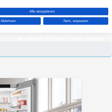
WARENKORB (0)
MERKZETTEL (0)
MEIN KONTO
Alle akzeptieren
Ablehnen
Nein, anpassen
03 92 68 / 39 77 77
Mo - Do 10.00 - 17.00 Uhr, Fr 10.00 - 16.00 Uhr