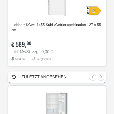
Liebherr
KGwe 1455 Kühl-/Gefrierkombination 127 x 55
Lie
cm
55 
€
589,
€
00
inkl. MwSt. zzgl. 0,00 €
ink
Merken
Vergleichen
M
ZULETZT ANGESEHEN