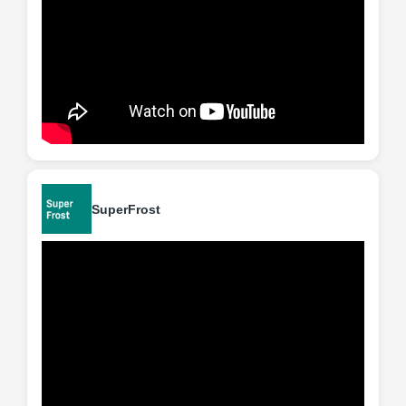
SuperFrost