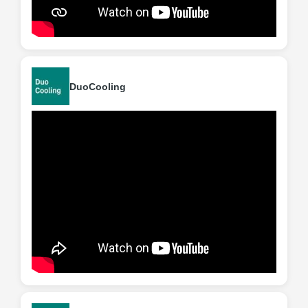
DuoCooling