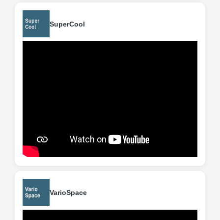
SuperCool
VarioSpace