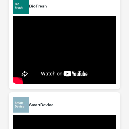
BioFresh
SmartDevice