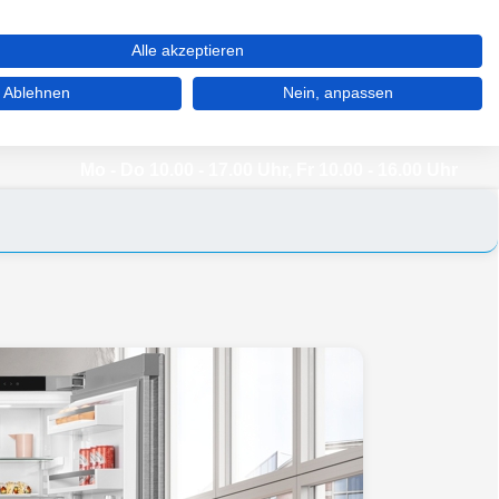
WARENKORB (0)
MERKZETTEL (0)
MEIN KONTO
Alle akzeptieren
Ablehnen
Nein, anpassen
03 92 68 / 39 77 77
Mo - Do 10.00 - 17.00 Uhr, Fr 10.00 - 16.00 Uhr