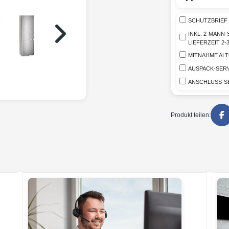
SCHUTZBRIEF 
INKL. 2-MANN
LIEFERZEIT 2
MITNAHME AL
AUSPACK-SERV
ANSCHLUSS-S
Produkt teilen: