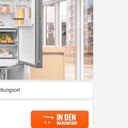
llungsort
IN DEN
WARENKORB