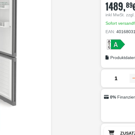
1489,
89
inkl MwSt. zzgl
Sofort versandf
EAN:
4016803
Produktdaten
0%
Finanzie
ZUSAT