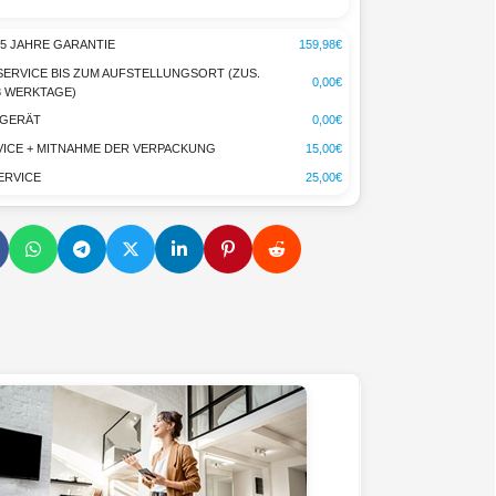
5 JAHRE GARANTIE
159,98€
-SERVICE BIS ZUM AUFSTELLUNGSORT (ZUS.
0,00€
-3 WERKTAGE)
TGERÄT
0,00€
ICE + MITNAHME DER VERPACKUNG
15,00€
ERVICE
25,00€