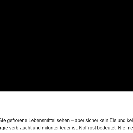
Sie gefrorene Lebensmittel sehen – aber sicher kein Eis und ke
rgie verbraucht und mitunter teuer ist. NoFrost bedeutet: Nie m