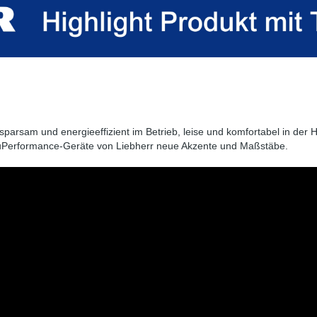
sparsam und energieeffizient im Betrieb, leise und komfortabel in de
luPerformance-Geräte von Liebherr neue Akzente und Maßstäbe.