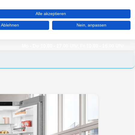
WARENKORB (0)
MERKZETTEL (0)
MEIN KONTO
Alle akzeptieren
Ablehnen
Nein, anpassen
03 92 68 / 39 77 77
Mo - Do 10.00 - 17.00 Uhr, Fr 10.00 - 16.00 Uhr