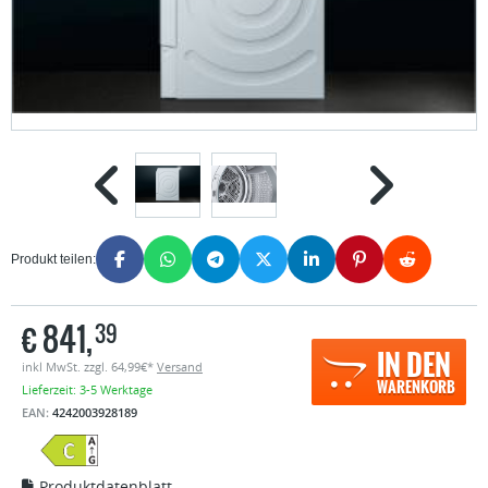
Produkt teilen:
€
841,
39
IN DEN
inkl MwSt. zzgl. 64,99€*
Versand
WARENKORB
Lieferzeit: 3-5 Werktage
EAN:
4242003928189
Produktdatenblatt