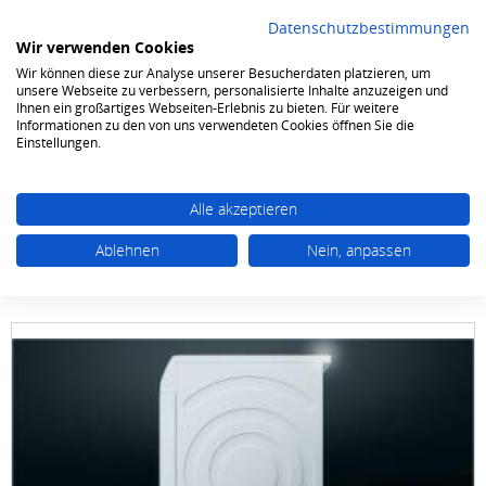
Datenschutzbestimmungen
Wir verwenden Cookies
Wir können diese zur Analyse unserer Besucherdaten platzieren, um
0
unsere Webseite zu verbessern, personalisierte Inhalte anzuzeigen und
Ihnen ein großartiges Webseiten-Erlebnis zu bieten. Für weitere
Informationen zu den von uns verwendeten Cookies öffnen Sie die
Waschen & Trocknen
Trockner Wärmepumpe
Einstellungen.
Alle akzeptieren
Ablehnen
Nein, anpassen
Siemens
WQ 45 B 2 B 40 9 kg selfCleaning
Condenser Home Connect