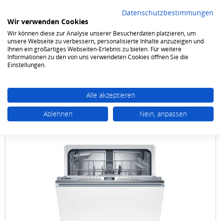
Datenschutzbestimmungen
Wir verwenden Cookies
Wir können diese zur Analyse unserer Besucherdaten platzieren, um
0
unsere Webseite zu verbessern, personalisierte Inhalte anzuzeigen und
Ihnen ein großartiges Webseiten-Erlebnis zu bieten. Für weitere
Informationen zu den von uns verwendeten Cookies öffnen Sie die
Geschirrspüler
Einbau-Spüler
Vollintegrierbar 60 cm XXL
Einstellungen.
Alle akzeptieren
Ablehnen
Nein, anpassen
Bosch
SBV 4 EAX 28E 60 cm XXL VoiceControl