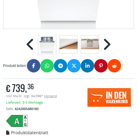
Produkt teilen:
€
739,
36
IN DEN
inkl MwSt. zzgl. 64,99€*
Versand
WARENKORB
Lieferzeit: 3-5 Werktage
EAN:
4242005480180
Produktdatenblatt