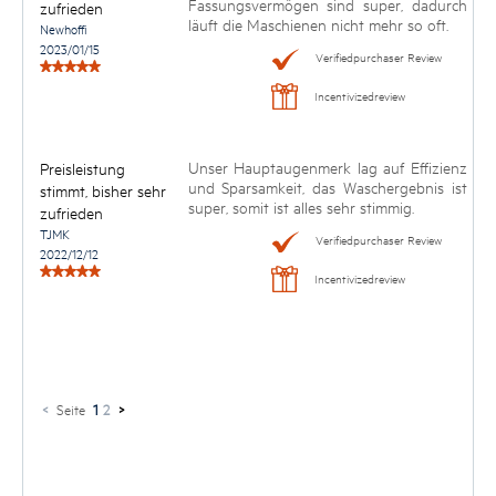
Fassungsvermögen sind super, dadurch
zufrieden
läuft die Maschienen nicht mehr so oft.
Newhoffi
2023/01/15
Verifiedpurchaser Review
Incentivizedreview
Unser Hauptaugenmerk lag auf Effizienz
Preisleistung
und Sparsamkeit, das Waschergebnis ist
stimmt, bisher sehr
super, somit ist alles sehr stimmig.
zufrieden
TJMK
Verifiedpurchaser Review
2022/12/12
Incentivizedreview
<
Seite
1
2
>