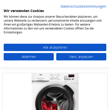
Datenschutzbestimmungen
Wir verwenden Cookies
Wir können diese zur Analyse unserer Besucherdaten platzieren, um
0
unsere Webseite zu verbessern, personalisierte Inhalte anzuzeigen und
Ihnen ein großartiges Webseiten-Erlebnis zu bieten. Für weitere
Informationen zu den von uns verwendeten Cookies öffnen Sie die
Waschen & Trocknen
Waschmaschinen Frontlader
Einstellungen.
Alle akzeptieren
Ablehnen
Nein, anpassen
AEG
Lavamat L 6 FBC 40499 9 kg 1400 Touren
ProSense