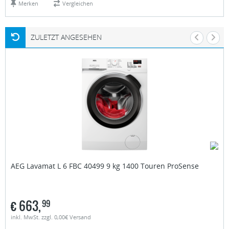
Merken
Vergleichen
ZULETZT ANGESEHEN
AEG
Lavamat L 6 FBC 40499 9 kg 1400 Touren ProSense
€
663,
99
inkl. MwSt. zzgl. 0,00€ Versand