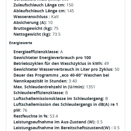
Zulaufschlauch Länge cm:
150
Ablaufschlauch Länge cm:
145
Wasseranschluss :
Kalt
Absicherung (A):
10
Bruttogewicht (kg):
75
Nettogewicht (kg):
73.5
Energiewerte
Energieeffizienzklasse:
A
Gewichteter Energieverbrauch pro 100
Betriebszyklen für den Waschzyklus in kWh:
49
Gewichteter Wasserverbrauch in Liter pro Zyklus:
50
Dauer des Programms „eco 40-60“ Waschen bei
Nennkapazität in Stunden:
3:40
Max. Schleuderdrehzahl in (U/min):
1351
Schleudereffizienzklasse:
B
Luftschallemissionsklasse im Schleudergang:
B
Luftschallemission des Schleudergangs in dB(A) re 1
pW:
76
Restfeuchte in %:
53.4
Leistungsaufnahme im Aus-Zustand (W):
0.5
Leistungsaufnahme im Bereitschaftszustand(W) :
0.5