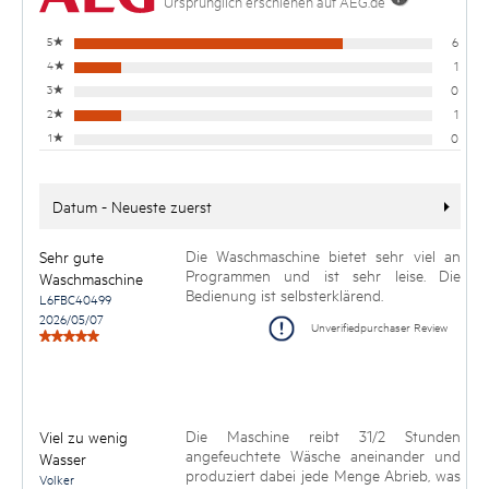
Ursprünglich erschienen auf AEG.de
5
★
6
4
★
1
3
★
0
2
★
1
1
★
0
Datum - Neueste zuerst
Die Waschmaschine bietet sehr viel an
Sehr gute
Programmen und ist sehr leise. Die
Waschmaschine
Bedienung ist selbsterklärend.
L6FBC40499
2026/05/07
Unverifiedpurchaser Review
Die Maschine reibt 31/2 Stunden
Viel zu wenig
angefeuchtete Wäsche aneinander und
Wasser
produziert dabei jede Menge Abrieb, was
Volker