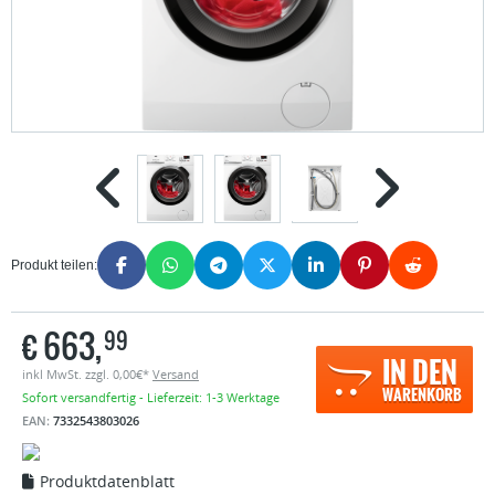
Produkt teilen:
€
663,
99
IN DEN
inkl MwSt. zzgl. 0,00€*
Versand
WARENKORB
Sofort versandfertig - Lieferzeit: 1-3 Werktage
EAN:
7332543803026
Produktdatenblatt