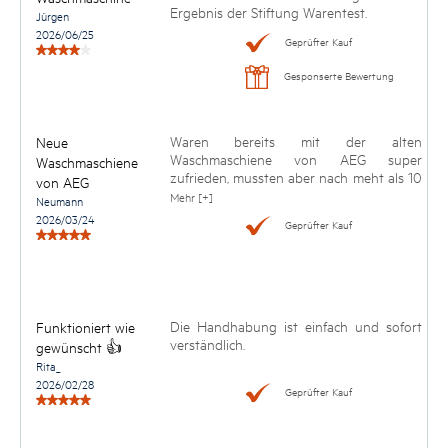
Ergebnis der Stiftung Warentest.
Jürgen
2026/06/25
Geprüfter Kauf
Gesponserte Bewertung
Waren bereits mit der alten
Neue
Waschmaschiene von AEG super
Waschmaschiene
zufrieden, mussten aber nach meht als 10
von AEG
Jahren doch eine neue kaufen. Die neue
Mehr [+]
Neumann
läuft zu unserer Zufriedenheit sehr gut,
2026/03/24
Geprüfter Kauf
ist sehr leise, einfach zu bedienen und
auch jetzt wieder fast täglich in Betrieb.
Die Handhabung ist einfach und sofort
Funktioniert wie
verständlich.
gewünscht 👍
Rita_
2026/02/28
Geprüfter Kauf