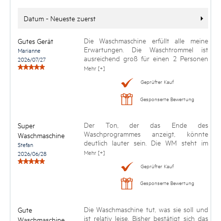
Datum - Neueste zuerst
Die Waschmaschine erfüllt alle meine
Gutes Gerät
Erwartungen. Die Waschtrommel ist
Marianne
ausreichend groß für einen 2 Personen
2026/07/27
Haushalt, Programme sind ebenfalls
Mehr [+]
ausreichend. Qualitativ wirkt sie
Geprüfter Kauf
hochwertig und die ersten
Waschergebnisse sind einwandfrei. Die
Gesponserte Bewertung
Bedienung ist auch für eine ältere Person
selbsterklärend. Ich hoffe auf eine lange
Lebensdauer des Geräts.
Der Ton, der das Ende des
Super
Waschprogrammes anzeigt, könnte
Waschmaschine
deutlich lauter sein. Die WM steht im
Stefan
Keller unserer DHH und man hört es
Mehr [+]
2026/06/28
kaum.
Geprüfter Kauf
Gesponserte Bewertung
Die Waschmaschine tut, was sie soll und
Gute
ist relativ leise. Bisher bestätigt sich das
Waschmaschine