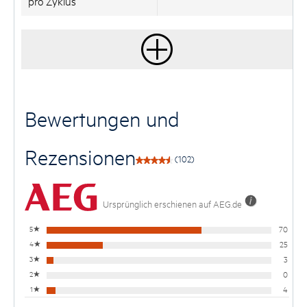
pro Zyklus
Bewertungen und
Rezensionen
(102)
Ursprünglich erschienen auf AEG.de
5
★
70
4
★
25
3
★
3
2
★
0
1
★
4