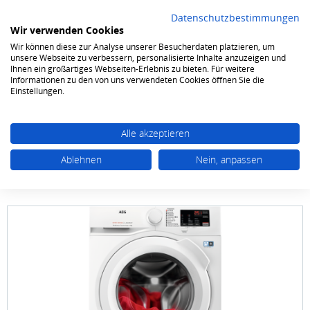
Datenschutzbestimmungen
Wir verwenden Cookies
Wir können diese zur Analyse unserer Besucherdaten platzieren, um
0
unsere Webseite zu verbessern, personalisierte Inhalte anzuzeigen und
Ihnen ein großartiges Webseiten-Erlebnis zu bieten. Für weitere
Informationen zu den von uns verwendeten Cookies öffnen Sie die
Waschen & Trocknen
Waschmaschinen Frontlader
Einstellungen.
Alle akzeptieren
Ablehnen
Nein, anpassen
AEG
Lavamat L6FBG51470 ProSense 7 kg 1400
Touren