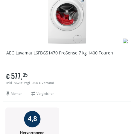
AEG
Lavamat L6FBG51470 ProSense 7 kg 1400 Touren
€
577,
35
inkl. MwSt. zzgl. 0,00 € Versand
Merken
Vergleichen