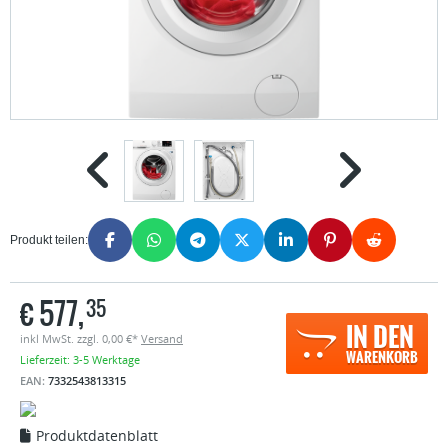
Produkt teilen:
€
577,
35
IN DEN
inkl MwSt. zzgl. 0,00 €*
Versand
WARENKORB
Lieferzeit: 3-5 Werktage
EAN:
7332543813315
Produktdatenblatt