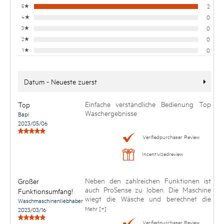
5
★
2
4
★
0
3
★
0
2
★
0
1
★
0
Datum - Neueste zuerst
Einfache verständliche Bedienung Top
Top
Waschergebnisse
Bapi
2023/05/06
Verifiedpurchaser Review
Incentivizedreview
Neben den zahlreichen Funktionen ist
Großer
auch ProSense zu loben. Die Maschine
Funktionsumfang!
wiegt die Wäsche und berechnet die
Waschmaschinenliebhaber
Laufzeit nach unten. So muss Sparen
Mehr [+]
2023/03/16
aussehen. Daumen nach oben!
Verifiedpurchaser Review