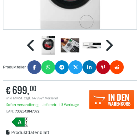
Produkt teilen:
€
699,
00
IN DEN
inkl MwSt. zzgl. 64,99€*
Versand
WARENKORB
Sofort versandfertig - Lieferzeit: 1-3 Werktage
EAN:
7332543847372
Produktdatenblatt