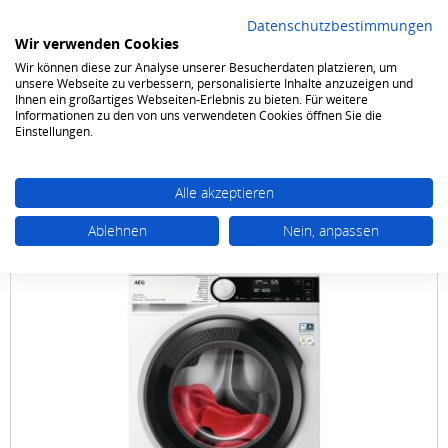
Datenschutzbestimmungen
Wir verwenden Cookies
Wir können diese zur Analyse unserer Besucherdaten platzieren, um
0
unsere Webseite zu verbessern, personalisierte Inhalte anzuzeigen und
Ihnen ein großartiges Webseiten-Erlebnis zu bieten. Für weitere
Informationen zu den von uns verwendeten Cookies öffnen Sie die
Waschen & Trocknen
Waschmaschinen Frontlader
Einstellungen.
Alle akzeptieren
Ablehnen
Nein, anpassen
AEG
Lavamat LR 7 E 70699 9 kg 1600 Touren