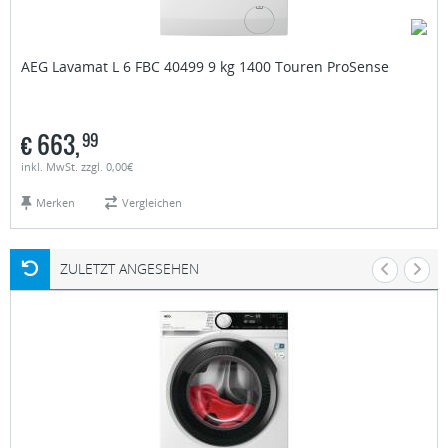
AEG
Lavamat L 6 FBC 40499 9 kg 1400 Touren ProSense
€
663,
99
inkl. MwSt. zzgl. 0,00€
Merken
Vergleichen
ZULETZT ANGESEHEN