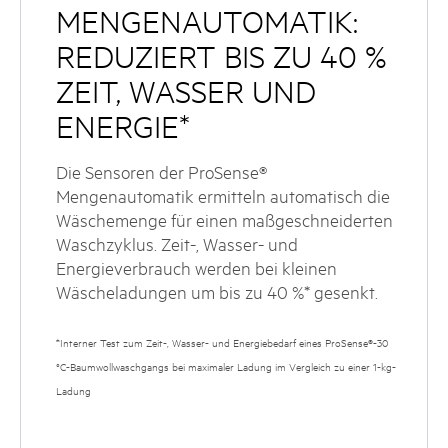
MENGENAUTOMATIK:
REDUZIERT BIS ZU 40 %
ZEIT, WASSER UND
ENERGIE*
Die Sensoren der ProSense®
Mengenautomatik ermitteln automatisch die
Wäschemenge für einen maßgeschneiderten
Waschzyklus. Zeit-, Wasser- und
Energieverbrauch werden bei kleinen
Wäscheladungen um bis zu 40 %* gesenkt.
*Interner Test zum Zeit-, Wasser- und Energiebedarf eines ProSense®-30
°C-Baumwollwaschgangs bei maximaler Ladung im Vergleich zu einer 1-kg-
Ladung