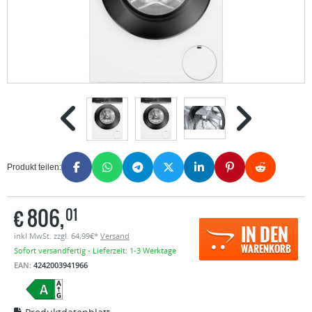
Produkt teilen:
€
806,
01
IN DEN
inkl MwSt. zzgl. 64,99€*
Versand
WARENKORB
Sofort versandfertig - Lieferzeit: 1-3 Werktage
EAN:
4242003941966