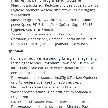
smartFinish: Dampfprogramm für trockene
Kleidungsstücke zur Reduzierung des Bügelaufwands
Hygiene: Saubere Wäsche und effektive Beseitigung
von Keimen
Spezialprogramme: Outdoor, Schleudern / Abpumpen,
powerSpeed 59', Schnell/Mix, Spülen, Super 30'/15',
Hygiene, App, smartFinish
Zusätzliche Programme über Home Connect:
Gardinen, Handtücher, Hemden, Sport/Fitness, Drum
clean & Erinnerungsfunkt., Jeans/dunkle Wäsche
Optionen
Home Connect: Fernsteuerung, Energiemanagement,
Ferndiagnose oder Programm Download. Halten Sie
Ihre Hausgeräte dank Firmware-Update immer auf
dem neuesten Stand.
Fleckenautomatik: standardmäßig 6 Flecken-Optionen
und 10 weitere über die HomeConnect-App
Mini Load: wasche Einzelteile und kleine
Wäscheposten schnell und effizient im optimalen
Programm
touchControl-Tasten: Ein/Aus, Einweichen, Fertig in,
Fleckenauswahl, Kindersicherung, Memory, Power