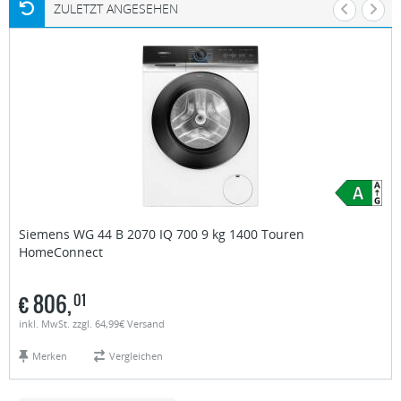
ZULETZT ANGESEHEN
Siemens
WG 44 B 2070 IQ 700 9 kg 1400 Touren
HomeConnect
€
806,
01
inkl. MwSt. zzgl. 64,99€ Versand
Merken
Vergleichen