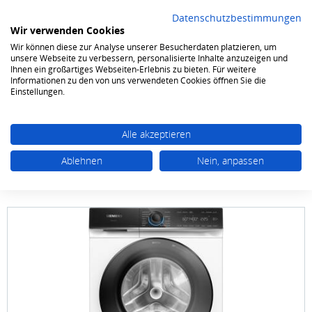
Datenschutzbestimmungen
Wir verwenden Cookies
Wir können diese zur Analyse unserer Besucherdaten platzieren, um
0
unsere Webseite zu verbessern, personalisierte Inhalte anzuzeigen und
Ihnen ein großartiges Webseiten-Erlebnis zu bieten. Für weitere
Informationen zu den von uns verwendeten Cookies öffnen Sie die
Waschen & Trocknen
Waschmaschinen Frontlader
Einstellungen.
Alle akzeptieren
Ablehnen
Nein, anpassen
Siemens
WG 44 B 2070 IQ 700 9 kg 1400 Touren
HomeConnect