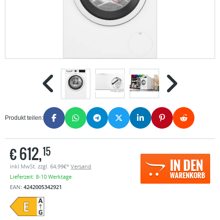
Produkt teilen:
€
612,
15
IN DEN
inkl MwSt. zzgl. 64,99€*
Versand
WARENKORB
Lieferzeit: 8-10 Werktage
EAN:
4242005342921