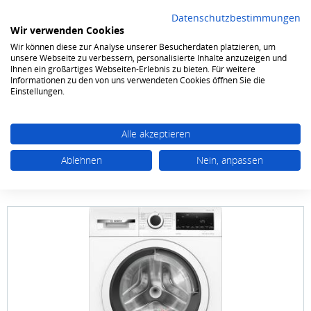
Datenschutzbestimmungen
Wir verwenden Cookies
Wir können diese zur Analyse unserer Besucherdaten platzieren, um
0
unsere Webseite zu verbessern, personalisierte Inhalte anzuzeigen und
Ihnen ein großartiges Webseiten-Erlebnis zu bieten. Für weitere
Informationen zu den von uns verwendeten Cookies öffnen Sie die
Waschen & Trocknen
Waschtrockner
Einstellungen.
Alle akzeptieren
Ablehnen
Nein, anpassen
Bosch
WNA 13441 9/5 kg 1400 Touren
Waschtrockner