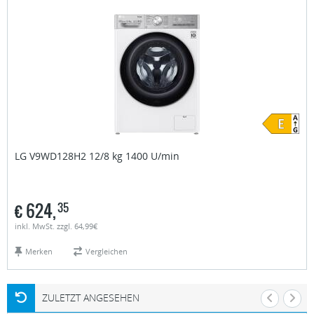
LG
V9WD128H2 12/8 kg 1400 U/min
€
624,
35
inkl. MwSt. zzgl. 64,99€
Merken
Vergleichen
ZULETZT ANGESEHEN