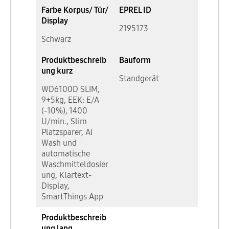
Farbe Korpus/ Tür/
EPREL ID
Display
2195173
Schwarz
Produktbeschreib
Bauform
ung kurz
Standgerät
WD6100D SLIM,
9+5kg, EEK: E/A
(-10%), 1400
U/min., Slim
Platzsparer, AI
Wash und
automatische
Waschmitteldosier
ung, Klartext-
Display,
SmartThings App
Produktbeschreib
ung lang