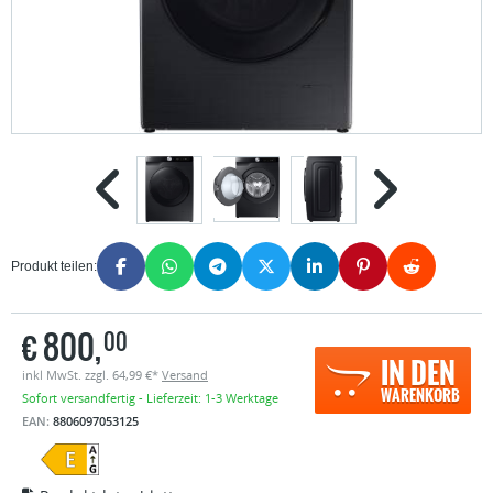
Produkt teilen:
€
800,
00
IN DEN
inkl MwSt. zzgl. 64,99 €*
Versand
WARENKORB
Sofort versandfertig - Lieferzeit: 1-3 Werktage
EAN:
8806097053125