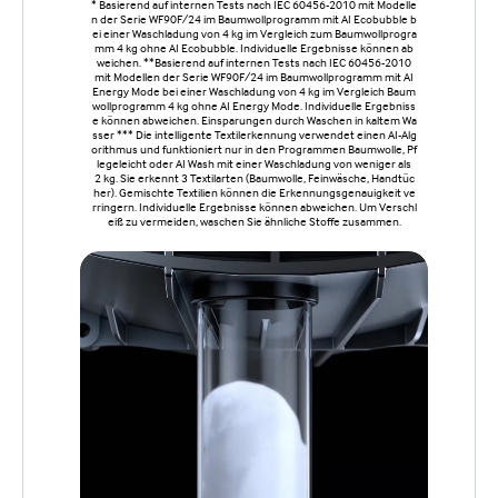
* Basierend auf internen Tests nach IEC 60456-2010 mit Modelle
n der Serie WF90F/24 im Baumwollprogramm mit AI Ecobubble b
ei einer Waschladung von 4 kg im Vergleich zum Baumwollprogra
mm 4 kg ohne AI Ecobubble. Individuelle Ergebnisse können ab
weichen. **Basierend auf internen Tests nach IEC 60456-2010
mit Modellen der Serie WF90F/24 im Baumwollprogramm mit AI
Energy Mode bei einer Waschladung von 4 kg im Vergleich Baum
wollprogramm 4 kg ohne AI Energy Mode. Individuelle Ergebniss
e können abweichen. Einsparungen durch Waschen in kaltem Wa
sser *** Die intelligente Textilerkennung verwendet einen AI-Alg
orithmus und funktioniert nur in den Programmen Baumwolle, Pf
legeleicht oder AI Wash mit einer Waschladung von weniger als
2 kg. Sie erkennt 3 Textilarten (Baumwolle, Feinwäsche, Handtüc
her). Gemischte Textilien können die Erkennungsgenauigkeit ve
rringern. Individuelle Ergebnisse können abweichen. Um Verschl
eiß zu vermeiden, waschen Sie ähnliche Stoffe zusammen.