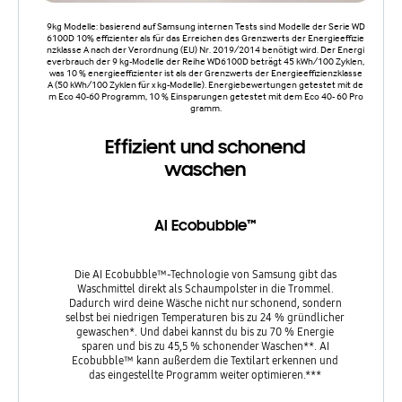
9kg Modelle: basierend auf Samsung internen Tests sind Modelle der Serie WD
6100D 10% effizienter als für das Erreichen des Grenzwerts der Energieeffizie
nzklasse A nach der Verordnung (EU) Nr. 2019/2014 benötigt wird. Der Energi
everbrauch der 9 kg-Modelle der Reihe WD6100D beträgt 45 kWh/100 Zyklen,
was 10 % energieeffizienter ist als der Grenzwerts der Energieeffizienzklasse
A (50 kWh/100 Zyklen für x kg-Modelle). Energiebewertungen getestet mit de
m Eco 40-60 Programm, 10 % Einsparungen getestet mit dem Eco 40- 60 Pro
gramm.
Effizient und schonend
waschen
AI Ecobubble™
Die AI Ecobubble™-Technologie von Samsung gibt das
Waschmittel direkt als Schaumpolster in die Trommel.
Dadurch wird deine Wäsche nicht nur schonend, sondern
selbst bei niedrigen Temperaturen bis zu 24 % gründlicher
gewaschen*. Und dabei kannst du bis zu 70 % Energie
sparen und bis zu 45,5 % schonender Waschen**. AI
Ecobubble™ kann außerdem die Textilart erkennen und
das eingestellte Programm weiter optimieren.***