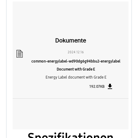
Dokumente
2024.12.16
common-energylabel-wd90dg6g94bbu2-energylabel
Document with Grade E
Energy Label document with Grade E
192.07KB
Spezifikationen