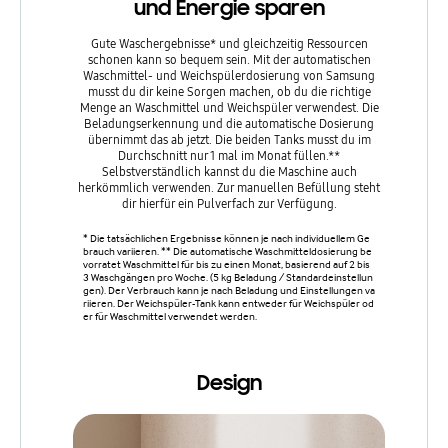
und Energie sparen
Gute Waschergebnisse* und gleichzeitig Ressourcen
Die moder
schonen kann so bequem sein. Mit der automatischen
Control s
Waschmittel- und Weichspülerdosierung von Samsung
dass d
musst du dir keine Sorgen machen, ob du die richtige
bedienen 
Menge an Waschmittel und Weichspüler verwendest. Die
bietet 
Beladungserkennung und die automatische Dosierung
Progr
übernimmt das ab jetzt. Die beiden Tanks musst du im
Sortierun
Durchschnitt nur 1 mal im Monat füllen.**
Selbstverständlich kannst du die Maschine auch
herkömmlich verwenden. Zur manuellen Befüllung steht
25 Progra
dir hierfür ein Pulverfach zur Verfügung.
ol im Verg
ontrol
* Die tatsächlichen Ergebnisse können je nach individuellem Ge
brauch variieren. ** Die automatische Waschmitteldosierung be
vorratet Waschmittel für bis zu einen Monat, basierend auf 2 bis
3 Waschgängen pro Woche. (5 kg Beladung / Standardeinstellun
gen). Der Verbrauch kann je nach Beladung und Einstellungen va
riieren. Der Weichspüler-Tank kann entweder für Weichspüler od
er für Waschmittel verwendet werden.
Design