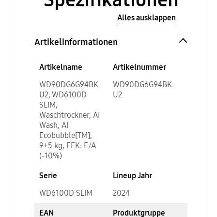
Alles ausklappen
Artikelinformationen
Artikelname
Artikelnummer
WD90DG6G94BK
WD90DG6G94BK
U2, WD6100D
U2
SLIM,
Waschtrockner, AI
Wash, AI
Ecobubble[TM],
9+5 kg, EEK: E/A
(-10%)
Serie
Lineup Jahr
WD6100D SLIM
2024
EAN
Produktgruppe