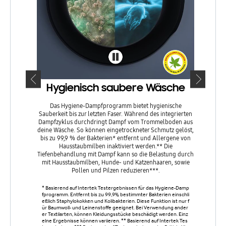
Hygie
Die Tromme
Tromm
Wasserstr
99,9 % de
Rein
Hygienisch saubere Wäsche
Gummidic
erinnert
Das Hygiene-Dampfprogramm bietet hygienische
Sauberkeit bis zur letzten Faser. Während des integrierten
Dampfzyklus durchdringt Dampf vom Trommelboden aus
Entfernt 9
deine Wäsche. So können eingetrockneter Schmutz gelöst,
em Innenr
er Gummidi
bis zu 99,9 % der Bakterien* entfernt und Allergene von
nigungs+-
Hausstaubmilben inaktiviert werden.** Die
Tiefenbehandlung mit Dampf kann so die Belastung durch
mit Hausstaubmilben, Hunde- und Katzenhaaren, sowie
Pollen und Pilzen reduzieren***.
* Basierend auf Intertek Testergebnissen für das Hygiene-Damp
fprogramm. Entfernt bis zu 99,9% bestimmter Bakterien einschli
eßlich Staphylokokken und Kolibakterien. Diese Funktion ist nur f
ür Baumwoll- und Leinenstoffe geeignet. Bei Verwendung ander
er Textilarten, können Kleidungsstücke beschädigt werden. Einz
elne Ergebnisse können variieren. ** Basierend auf Intertek Tes