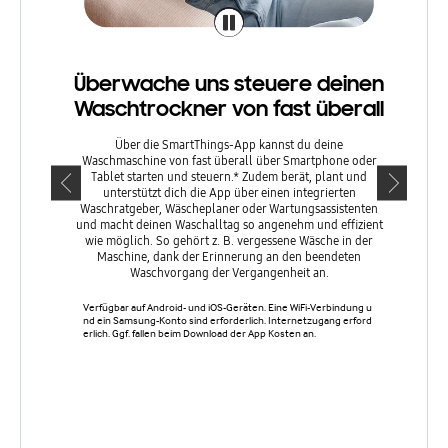
Überwache uns steuere deinen
Hilf
Waschtrockner von fast überall
Der in de
Clothin
Über die SmartThings-App kannst du deine
Wascha
Waschmaschine von fast überall über Smartphone oder
Clothing 
Tablet starten und steuern.* Zudem berät, plant und
dir b
unterstützt dich die App über einen integrierten
Waschpro
Waschratgeber, Wäscheplaner oder Wartungsassistenten
du
und macht deinen Waschalltag so angenehm und effizient
Flüssigw
wie möglich. So gehört z. B. vergessene Wäsche in der
Inf
Maschine, dank der Erinnerung an den beendeten
Waschmasch
Waschvorgang der Vergangenheit an.
deine Wäs
weitere h
Verfügbar auf Android- und iOS-Geräten. Eine WiFi-Verbindung u
man neu g
nd ein Samsung-Konto sind erforderlich. Internetzugang erford
Einfach d
erlich. Ggf. fallen beim Download der App Kosten an.
dann
gescannten
Waschmasc
erhältst 
deine W
könne