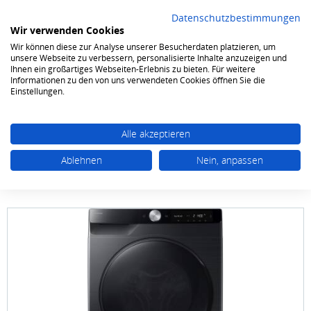
Datenschutzbestimmungen
Wir verwenden Cookies
Wir können diese zur Analyse unserer Besucherdaten platzieren, um
0
unsere Webseite zu verbessern, personalisierte Inhalte anzuzeigen und
Ihnen ein großartiges Webseiten-Erlebnis zu bieten. Für weitere
Informationen zu den von uns verwendeten Cookies öffnen Sie die
Waschen & Trocknen
Waschtrockner
Einstellungen.
Alle akzeptieren
Ablehnen
Nein, anpassen
Samsung
WD90DG6G94BBU2 9/5 kg 1400
Touren