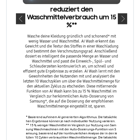
reduziert den
Sa
Waschmittelverbrauch um 15
%**
Mit 
Alltagsw
Wasche deine Kleidung gründlich und schonend* mit
Dynami
wenig Wasser und Waschmittel. AI Wash erkennt das
Technolog
Gewicht und die Textur des Stoffes in einer Waschladung
Techn
und bestimmt den Verschmutzungsgrad. Anschließend
Wasser
dosiert es intelligent die passende Menge an Wasser und
Schleuder
Waschmittel und passt die Einweich-, Spül- und
Schleuderzeiten kontinuierlich an, um schnell und
effizient gute Ergebnisse zu erzielen. AI Wash lernt mit den
Basierend
Gewohnheiten der Nutzenden mit und analysiert die
Super Spee
letzten 10 Waschzyklen um über die Waschmittelmenge für
kg Wäsche.
den aktuellen Zyklus zu etscheiden. Diese mitlernende
maschine b
Funktion von AI Wash kann bis zu 15 % Waschmittel im
n.
Vergleich zur herkömmlichen Auto-Dosierung von
Samsung*, die auf die Dosierung der empfohlenen
Waschmittelmenge eingestellt ist, sparen.
* Basierend auf einem AI generierten Algorithmus. Die tatsächlic
hen Ergebnisse können je nach individueller Nutzung variieren.
** 15 % weniger Waschmittel im Vergleich zur Nutzung von Sam
sung Waschmaschinen mit der Auto-Dosierungs-Funktion von S
amsung, basierend auf der kontinuierlichen Analyse der in den le
tzten 10 Zyklen verbrauchten Waschmittelmenge. Die tatsächlic