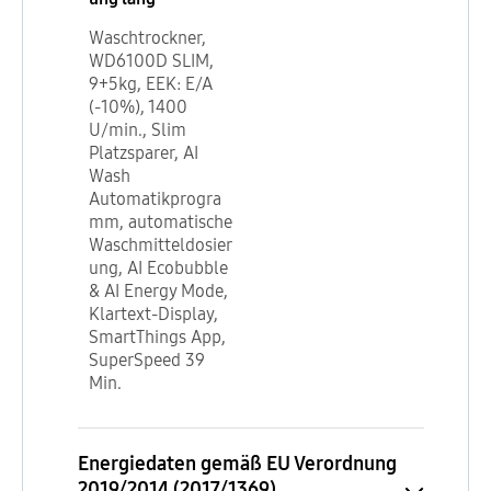
Waschtrockner,
WD6100D SLIM,
9+5kg, EEK: E/A
(-10%), 1400
U/min., Slim
Platzsparer, AI
Wash
Automatikprogra
mm, automatische
Waschmitteldosier
ung, AI Ecobubble
& AI Energy Mode,
Klartext-Display,
SmartThings App,
SuperSpeed 39
Min.
Energiedaten gemäß EU Verordnung
2019/2014 (2017/1369)