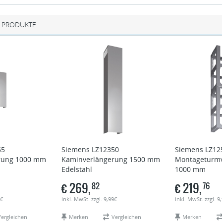
 PRODUKTE
65
Siemens
LZ12350
Siemens
LZ12
rung 1000 mm
Kaminverlängerung 1500 mm
Montageturmv
Edelstahl
1000 mm
€
269,
€
219,
82
76
9€
inkl. MwSt. zzgl. 9,99€
inkl. MwSt. zzgl. 9
Vergleichen
Merken
Vergleichen
Merken