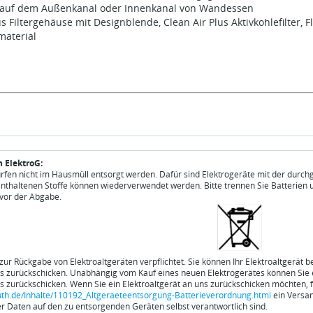
auf dem Außenkanal oder Innenkanal von Wandessen
 Filtergehäuse mit Designblende, Clean Air Plus Aktivkohlefilter, 
material
 ElektroG:
ürfen nicht im Hausmüll entsorgt werden. Dafür sind Elektrogeräte mit der durch
enthaltenen Stoffe können wiederverwendet werden. Bitte trennen Sie Batterien 
vor der Abgabe.
 zur Rückgabe von Elektroaltgeräten verpflichtet. Sie können Ihr Elektroaltgerät 
ns zurückschicken. Unabhängig vom Kauf eines neuen Elektrogerätes können Sie ei
ns zurückschicken. Wenn Sie ein Elektroaltgerät an uns zurückschicken möchten, f
th.de/Inhalte/110192_Altgeraeteentsorgung-Batterieverordnung.html
ein Versan
 Daten auf den zu entsorgenden Geräten selbst verantwortlich sind.