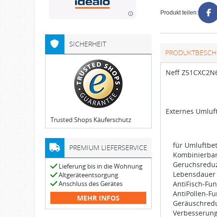
Produkt teilen:
SICHERHEIT
PRODUKTBESCH
Neff Z51CXC2N6
Externes Umluft
Trusted Shops Käuferschutz
für Umluftbet
PREMIUM LIEFERSERVICE
Kombinierba
Geruchsreduz
Lieferung bis in die Wohnung
Lebensdauer 
Altgeräteentsorgung
Anschluss des Gerätes
AntiFisch-Fu
AntiPollen-Fu
MEHR INFOS
Geräuschredu
Verbesserung