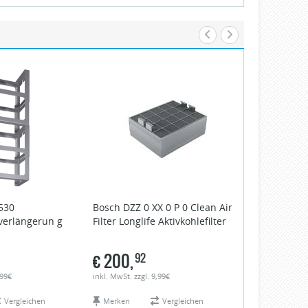
530
Bosch
DZZ 0 XX 0 P 0 Clean Air
Siemens
LZ 
erlängerun g
Filter Longlife Aktivkohlefilter
Aktivkohlefi
€
200,
€
251,
92
86
,99€
inkl. MwSt. zzgl. 9,99€
inkl. MwSt. zzgl.
Vergleichen
Merken
Vergleichen
Merken