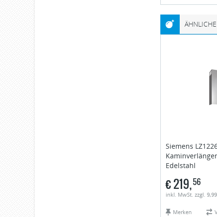
ÄHNLICHE
Siemens
LZ122
Kaminverlänge
Edelstahl
€
219,
56
inkl. MwSt. zzgl. 9,9
Merken