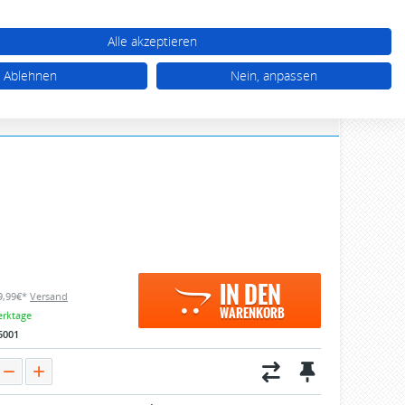
WARENKORB (0)
TTEL (0)
MEIN KONTO
Alle akzeptieren
03 92 68 / 39 77 77
Ablehnen
Nein, anpassen
Mo - Do 10.00 - 17.00 Uhr, Fr 10.00 - 16.00 Uhr
IN DEN
 9,99€*
Versand
WARENKORB
erktage
5001