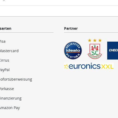
sarten
Partner
Visa
Mastercard
Cirrus
PayPal
Sofortüberweisung
Vorkasse
Finanzierung
Amazon Pay