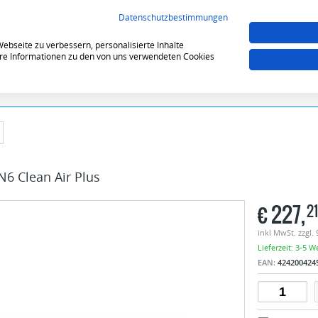
VERGLEICHEN (0)
MERKZE
Datenschutzbestimmungen
bseite zu verbessern, personalisierte Inhalte
tere Informationen zu den von uns verwendeten Cookies
6 Clean Air Plus
€
227,
21
inkl MwSt. zzgl.
Lieferzeit: 3-5 W
EAN:
424200424