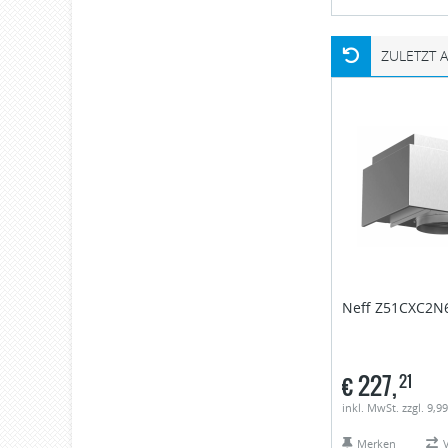
ZULETZT 
Neff
Z51CXC2N6 
€
227,
21
inkl. MwSt. zzgl. 9,
Merken