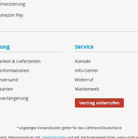
Finanzierung
Amazon Pay
lung
Service
rkeit & Lieferzeiten
Kontakt
informationen
Info-Center
mversand
Widerruf
sarten
Markenwelt
everlängerung
Vertrag widerrufen
* angezeigte Versandkosten gelten für das Lieferland Deutschland
esetzl. Mehrwertsteuer zzgl.
Versandkosten
und ggf. Nachnahmegebühren, wenn nicht a