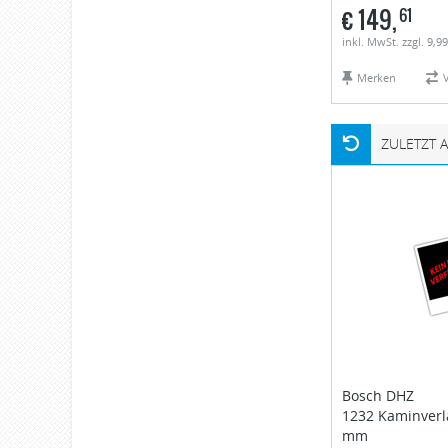
€
149,
61
inkl. MwSt. zzgl. 9,9
Merken
ZULETZT 
Bosch
DHZ
1232 Kaminver
mm