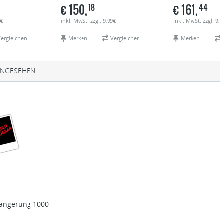
€
150,
€
161,
18
44
9€
inkl. MwSt. zzgl. 9,99€
inkl. MwSt. zzgl. 9
Vergleichen
Merken
Vergleichen
Merken
ANGESEHEN
längerung 1000