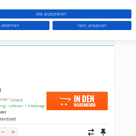
WARENKORB (0)
TTEL (0)
MEIN KONTO
Alle akzeptieren
03 92 68 / 39 77 77
Ablehnen
Nein, anpassen
Mo - Do 10.00 - 17.00 Uhr, Fr 10.00 - 16.00 Uhr
9
IN DEN
 9,99€*
Versand
WARENKORB
tig - Lieferzeit: 1-3 Werktage
5991
tenblatt