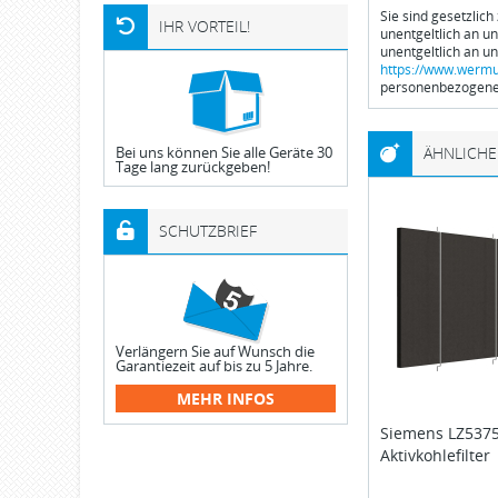
Sie sind gesetzlich
IHR VORTEIL!
unentgeltlich an u
unentgeltlich an u
https://www.wermu
personenbezogener
Bei uns können Sie alle Geräte 30
ÄHNLICHE
Tage lang zurückgeben!
SCHUTZBRIEF
Verlängern Sie auf Wunsch die
Garantiezeit auf bis zu 5 Jahre.
MEHR INFOS
Siemens
LZ537
Aktivkohlefilter