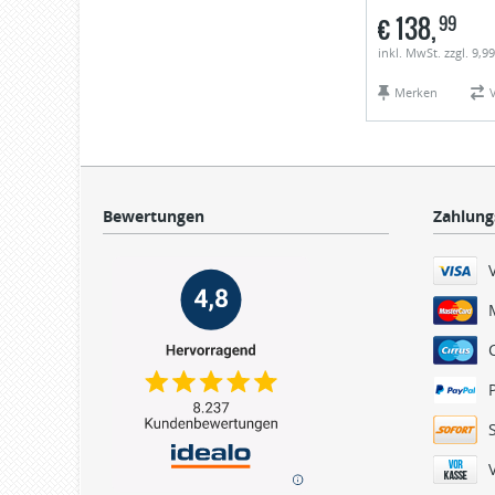
€
138,
99
inkl. MwSt. zzgl. 9,
Merken
Bewertungen
Zahlung