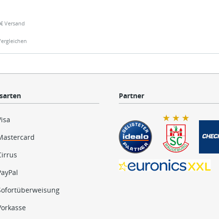
99€ Versand
Vergleichen
sarten
Partner
Visa
Mastercard
Cirrus
PayPal
Sofortüberweisung
Vorkasse