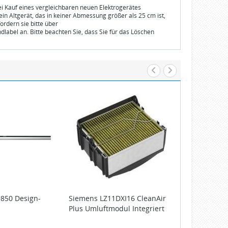
bei Kauf eines vergleichbaren neuen Elektrogerätes
n Altgerät, das in keiner Abmessung größer als 25 cm ist,
ordern sie bitte über
dlabel an. Bitte beachten Sie, dass Sie für das Löschen
9850 Design-
Siemens
LZ11DXI16 CleanAir
Siemens
LZ1
Plus Umluftmodul Integriert
Plus Umluftm