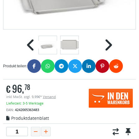
Produkt teilen:
€
96,
78
IN DEN
inkl MwSt. zzgl. 9,99€*
Versand
WARENKORB
Lieferzeit: 3-5 Werktage
EAN:
4242005363483
Produktdatenblatt