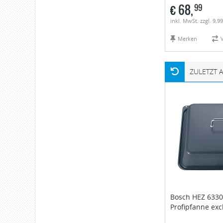
€
68,
99
inkl. MwSt. zzgl. 9,9
Merken
ZULETZT 
Bosch
HEZ 6330
Profipfanne exc