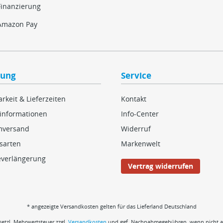
Finanzierung
Amazon Pay
lung
Service
rkeit & Lieferzeiten
Kontakt
informationen
Info-Center
mversand
Widerruf
sarten
Markenwelt
everlängerung
Vertrag widerrufen
* angezeigte Versandkosten gelten für das Lieferland Deutschland
esetzl. Mehrwertsteuer zzgl.
Versandkosten
und ggf. Nachnahmegebühren, wenn nicht a