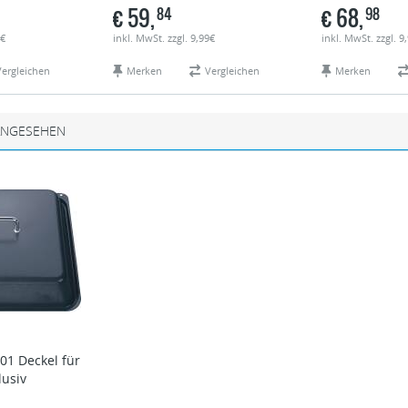
€
59,
€
68,
84
98
9€
inkl. MwSt. zzgl. 9,99€
inkl. MwSt. zzgl. 9
Vergleichen
Merken
Vergleichen
Merken
ANGESEHEN
01 Deckel für
lusiv