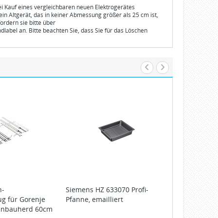
bei Kauf eines vergleichbaren neuen Elektrogerätes
n Altgerät, das in keiner Abmessung größer als 25 cm ist,
ordern sie bitte über
dlabel an. Bitte beachten Sie, dass Sie für das Löschen
h-
Siemens
HZ 633070 Profi-
Siemens
HZ 
g für Gorenje
Pfanne, emailliert
Profi-Pfanne
Einbauherd 60cm