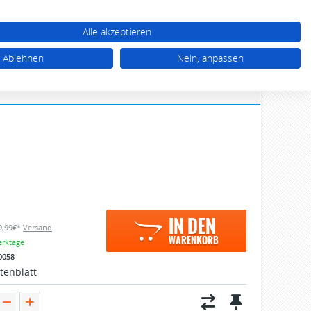
WARENKORB (0)
TTEL (0)
MEIN KONTO
Alle akzeptieren
03 92 68 / 39 77 77
Ablehnen
Nein, anpassen
Mo - Do 10.00 - 17.00 Uhr, Fr 10.00 - 16.00 Uhr
IN DEN
 9,99€*
Versand
WARENKORB
erktage
0058
tenblatt