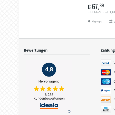
€
67,
89
inkl. MwSt. zzgl. 9,
Merken
Bewertungen
Zahlung