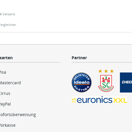
99€ Versand
Vergleichen
sarten
Partner
Visa
Mastercard
Cirrus
PayPal
Sofortüberweisung
Vorkasse