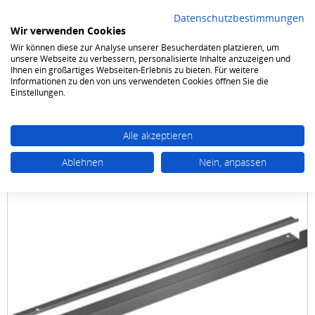
Datenschutzbestimmungen
Wir verwenden Cookies
Wir können diese zur Analyse unserer Besucherdaten platzieren, um
0
unsere Webseite zu verbessern, personalisierte Inhalte anzuzeigen und
Ihnen ein großartiges Webseiten-Erlebnis zu bieten. Für weitere
Informationen zu den von uns verwendeten Cookies öffnen Sie die
Kochen & Backen
Zubehör
Zubehör Kochen & Backen
Einstellungen.
Alle akzeptieren
Ablehnen
Nein, anpassen
Neff
Z13CV06S0 (Z13CV06S0) excellent