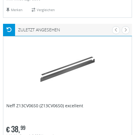
Merken
Vergleichen
ZULETZT ANGESEHEN
Neff
Z13CV06S0 (Z13CV06S0) excellent
€
38,
99