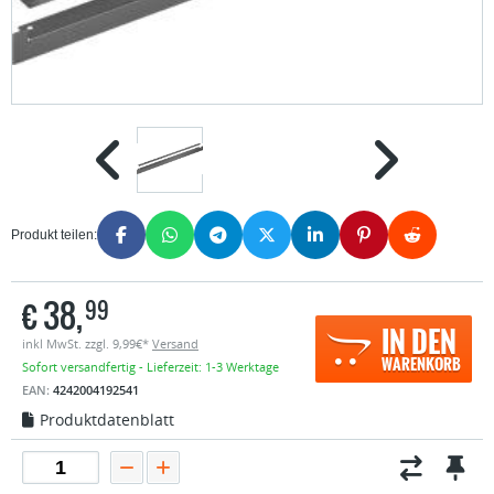
Produkt teilen:
€
38,
99
IN DEN
inkl MwSt. zzgl. 9,99€*
Versand
WARENKORB
Sofort versandfertig - Lieferzeit: 1-3 Werktage
EAN:
4242004192541
Produktdatenblatt