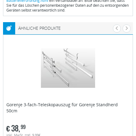
Batterieverordnung.html
ein Versandlabel an. Bitte beachten Sie, dass
Sie für das Löschen personenbezogener Daten auf den zu entsorgenden
Geräten selbst verantwortlich sind.
ÄHNLICHE PRODUKTE
Gorenje
3-fach-Teleskopauszug für Gorenje Standherd
50cm
€
38,
99
inkl. MwSt. zzgl. 9,99€