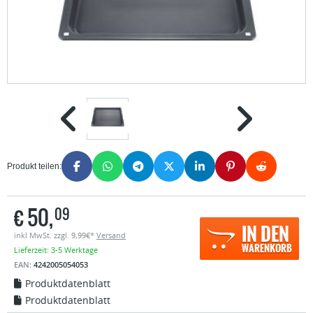
Produkt teilen:
€
50,
09
IN DEN
inkl MwSt. zzgl. 9,99€*
Versand
WARENKORB
Lieferzeit: 3-5 Werktage
EAN:
4242005054053
Produktdatenblatt
Produktdatenblatt