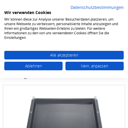
Datenschutzbestimmungen
Wir verwenden Cookies
Wir können diese zur Analyse unserer Besucherdaten platzieren, um
0
unsere Webseite zu verbessern, personalisierte Inhalte anzuzeigen und
Ihnen ein großartiges Webseiten-Erlebnis zu bieten. Für weitere
Informationen zu den von uns verwendeten Cookies öffnen Sie die
Kochen & Backen
Zubehör
Zubehör Kochen & Backen
Einstellungen.
Alle akzeptieren
Ablehnen
Nein, anpassen
Bosch
HEZ541000 Backblech, emailliert für
Backwagen